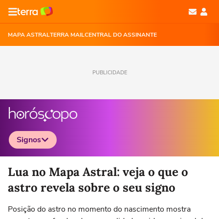
MAPA ASTRAL
TERRA MAIL
CENTRAL DO ASSINANTE
PUBLICIDADE
Signos
Selecione o signo para ver as notícias
Lua no Mapa Astral: veja o que o
astro revela sobre o seu signo
Posição do astro no momento do nascimento mostra
Áries
Touro
Gêmeos
Câncer