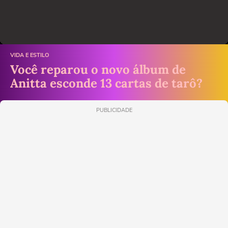
VIDA E ESTILO
Você reparou o novo álbum de
Anitta esconde 13 cartas de tarô?
PUBLICIDADE