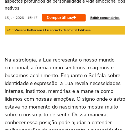
aspectos profundos da personalidade e vida emocional dos
21/03 a 20/04
21/04 a 20/05
21/05 a 20/06
21/06 a 21/07
2
nativos
Compartilhar
Exibir comentários
15 jun
2026
- 15h47
Por:
Viviane Pettersen / Licenciado de Portal EdiCase
Na astrologia, a Lua representa o nosso mundo
emocional, a forma como sentimos, reagimos e
buscamos acolhimento. Enquanto o Sol fala sobre
identidade e expressão, a Lua revela necessidades
internas, instintos, memórias e a maneira como
lidamos com nossas emoções. O signo onde o astro
estava no momento do nascimento mostra muito
sobre o nosso jeito de sentir. Dessa maneira,
conhecer essa posição pode ajudar a entender