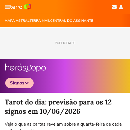
MAPA ASTRAL
TERRA MAIL
CENTRAL DO ASSINANTE
PUBLICIDADE
Signos
Selecione o signo para ver as notícias
Tarot do dia: previsão para os 12
signos em 10/06/2026
Veja o que as cartas revelam sobre a quarta-feira de cada
Áries
Touro
Gêmeos
Câncer