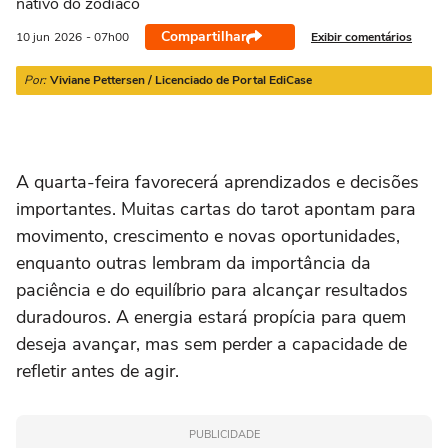
nativo do zodíaco
21/03 a 20/04
21/04 a 20/05
21/05 a 20/06
21/06 a 21/07
2
Compartilhar
Exibir comentários
10 jun
2026
- 07h00
Por:
Viviane Pettersen / Licenciado de Portal EdiCase
A quarta-feira favorecerá aprendizados e decisões
importantes. Muitas cartas do tarot apontam para
movimento, crescimento e novas oportunidades,
enquanto outras lembram da importância da
paciência e do equilíbrio para alcançar resultados
duradouros. A energia estará propícia para quem
deseja avançar, mas sem perder a capacidade de
refletir antes de agir.
PUBLICIDADE