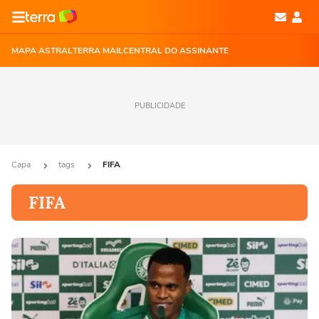
MAPA ASTRAL
TERRA MAIL
CENTRAL DO ASSINANTE
PUBLICIDADE
Capa
tags
FIFA
FIFA