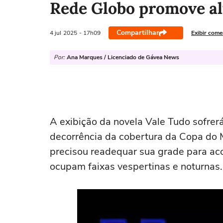
Rede Globo promove al
Compartilhar
4 jul
2025
- 17h09
Exibir come
Por:
Ana Marques / Licenciado de Gávea News
A exibição da novela Vale Tudo sofre
decorrência da cobertura da Copa do 
precisou readequar sua grade para ac
ocupam faixas vespertinas e noturnas.