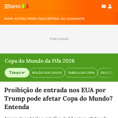
MAPA ASTRAL
TERRA MAIL
CENTRAL DO ASSINANTE
PUBLICIDADE
Copa do Mundo da Fifa 2026
Times
BOLÃO DOS JOGOS
TABELA DA COPA
SELEÇÃO B
Selecione o time para ver as notícias
Proibição de entrada nos EUA por
Trump pode afetar Copa do Mundo?
Entenda