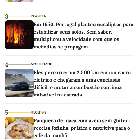
3
PLANETA
Em 1950, Portugal plantou eucaliptos para
estabilizar seus solos. Sem saber,
multiplicou a velocidade com que os
incêndios se propagam
4
MOBILIDADE
Eles percorreram 2.500 km em um carro
elétrico e chegaram a uma conclusão
difícil: o motor a combustão continua
imbatível na estrada
5
RECEITAS
Panqueca de maçã com aveia sem glúten:
receita fofinha, prática e nutritiva para o
café da manhã