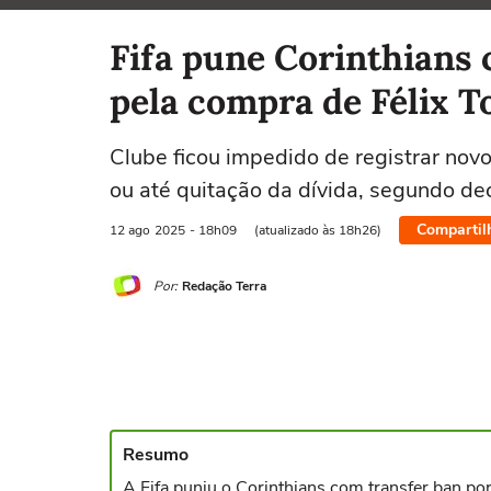
Selecione o time para ver as notícias
Fifa pune Corinthians 
pela compra de Félix T
Clube ficou impedido de registrar novo
ou até quitação da dívida, segundo de
Compartil
12 ago
2025
- 18h09
(atualizado às 18h26)
Por:
Redação Terra
Resumo
A Fifa puniu o Corinthians com transfer ban por