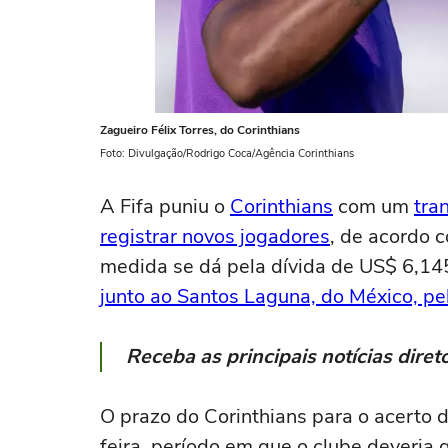
Zagueiro Félix Torres, do Corinthians
Foto: Divulgação/Rodrigo Coca/Agência Corinthians
A Fifa puniu o
Corinthians
com um
tra
registrar novos jogadores
, de acordo 
medida se dá pela dívida de US$ 6,145
junto ao Santos Laguna, do México, pe
Receba as principais notícias dir
O prazo do Corinthians para o acerto 
feira, período em que o clube deveria 