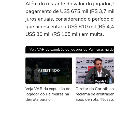
Além do restante do valor do jogador, 
pagamento de US$ 675 mil (R$ 3,7 mil
juros anuais, considerando o período 
que acrescentaria US$ 810 mil (R$ 4,4 
US$ 30 mil (R$ 165 mil) em multa.
Veja VAR da expulsão do jogador do Palmeiras na der
Ops!
ASSISTINDO
Não foi pos
Veja VAR da expulsão do
Diretor do Corinthian
Tent
jogador do Palmeiras na
reclama de arbitrage
derrota para o
após derrota: ’Nosso
Corinthians na Copa do
jurídico está estudan
Brasil