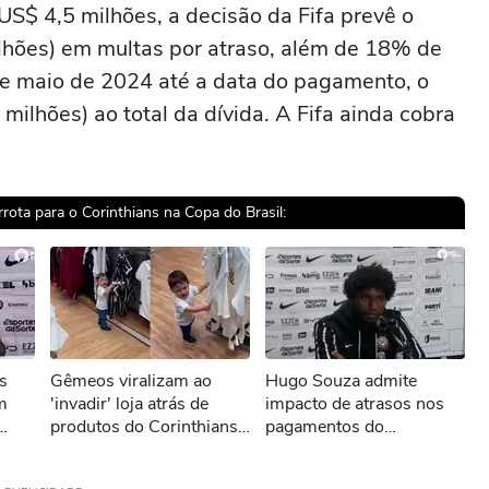
US$ 4,5 milhões, a decisão da Fifa prevê o
hões) em multas por atraso, além de 18% de
de maio de 2024 até a data do pagamento, o
milhões) ao total da dívida. A Fifa ainda cobra
rota para o Corinthians na Copa do Brasil:
sível reproduzir o vídeo
s
Gêmeos viralizam ao
Hugo Souza admite
ar novamente
m
'invadir' loja atrás de
impacto de atrasos nos
produtos do Corinthians;
pagamentos do
do’
veja vídeo
Corinthians: ‘Não é bom
para nós’