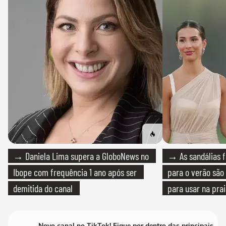
→ Daniela Lima supera a GloboNews no
→ As sandálias f
Ibope com frequência 1 ano após ser
para o verão são 
demitida do canal
para usar na pra
quanto em uma fe
Novo canal no TikTok! Fique por dentro das principais