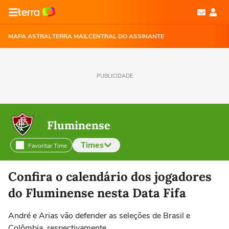
MAPA ASTRAL
TERRA MAIL
CENTRAL DO ASSINANTE
PUBLICIDADE
Fluminense
Times
Favoritar Time
Selecione o time para ver as notícias
Confira o calendário dos jogadores
do Fluminense nesta Data Fifa
André e Arias vão defender as seleções de Brasil e
Colômbia, respectivamente