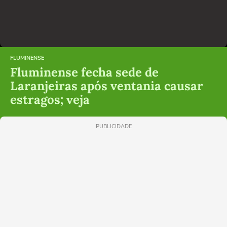
FLUMINENSE
Fluminense fecha sede de
Laranjeiras após ventania causar
estragos; veja
PUBLICIDADE