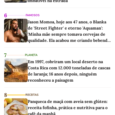
imbatível na estrada
6
FAMOSOS
Jason Momoa, hoje aos 47 anos, o Blanka
de 'Street Fighter' e eterno 'Aquaman':
'Minha mãe sempre tomava cervejas de
qualidade. Ela acabou me criando bebendo
as melhores'
7
PLANETA
Em 1997, cobriram um local deserto na
Costa Rica com 12.000 toneladas de cascas
de laranja; 16 anos depois, ninguém
reconheceu a paisagem
8
RECEITAS
Panqueca de maçã com aveia sem glúten:
receita fofinha, prática e nutritiva para o
café da manhã