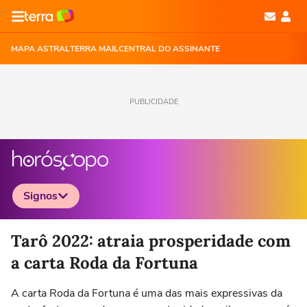
MAPA ASTRAL
TERRA MAIL
CENTRAL DO ASSINANTE
PUBLICIDADE
Signos
Selecione o signo para ver as notícias
Tarô 2022: atraia prosperidade com
a carta Roda da Fortuna
A carta Roda da Fortuna é uma das mais expressivas da
Áries
Touro
Gêmeos
Câncer