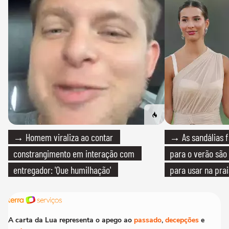
→ Homem viraliza ao contar
→ As sandálias f
constrangimento em interação com
para o verão são 
entregador: 'Que humilhação'
para usar na pra
quanto em uma fe
A carta da Lua representa o apego ao
passado
,
decepções
e