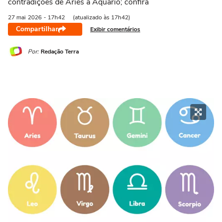
contradições de Áries a Aquário; confira
21/03 a 20/04
21/04 a 20/05
21/05 a 20/06
21/06 a 21/07
2
27 mai
2026
- 17h42
(atualizado às 17h42)
Compartilhar
Exibir comentários
Por:
Redação Terra