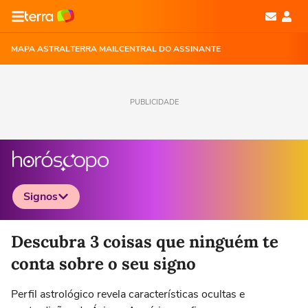
MAPA ASTRAL
TERRA MAIL
CENTRAL DO ASSINANTE
PUBLICIDADE
Signos
Selecione o signo para ver as notícias
Descubra 3 coisas que ninguém te
conta sobre o seu signo
Perfil astrológico revela características ocultas e
Áries
Touro
Gêmeos
Câncer