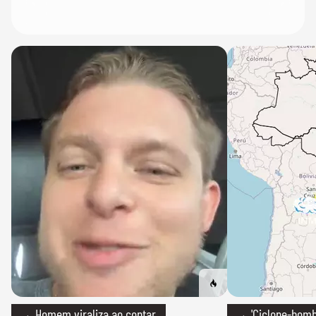
→ Homem viraliza ao contar
→ 'Ciclone-bomb