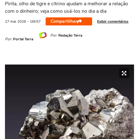
21/03 a 20/04
21/04 a 20/05
21/05 a 20/06
21/06 a 21/07
2
Pirita, olho de tigre e citrino ajudam a melhorar a relação
com o dinheiro; veja como usá-los no dia a dia
Compartilhar
Exibir comentários
27 mai
2026
- 16h57
Por:
Redação Terra
Por:
Portal Terra