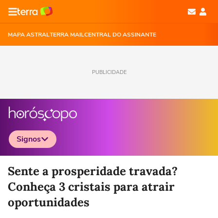
MAPA ASTRAL
TERRA MAIL
CENTRAL DO ASSINANTE
PUBLICIDADE
Signos
Selecione o signo para ver as notícias
Sente a prosperidade travada?
Conheça 3 cristais para atrair
oportunidades
Áries
Touro
Gêmeos
Câncer