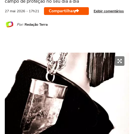
campo de proteção no seu dia a dia
21/03 a 20/04
21/04 a 20/05
21/05 a 20/06
21/06 a 21/07
2
Compartilhar
Exibir comentários
27 mai
2026
- 17h21
Por:
Redação Terra