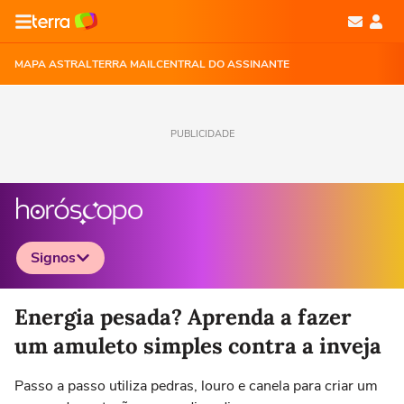
MAPA ASTRAL
TERRA MAIL
CENTRAL DO ASSINANTE
PUBLICIDADE
Signos
Selecione o signo para ver as notícias
Energia pesada? Aprenda a fazer
um amuleto simples contra a inveja
Passo a passo utiliza pedras, louro e canela para criar um
Áries
Touro
Gêmeos
Câncer