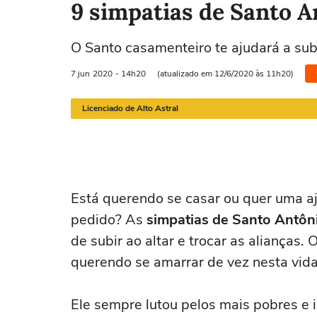
9 simpatias de Santo A
O Santo casamenteiro te ajudará a subi
Áries
Touro
Gêmeos
Câncer
7 jun
2020
- 14h20
(atualizado em 12/6/2020 às 11h20)
21/03 a 20/04
21/04 a 20/05
21/05 a 20/06
21/06 a 21/07
Licenciado de Alto Astral
Está querendo se casar ou quer uma a
pedido? As
simpatias de Santo Antôn
de subir ao altar e trocar as alianças
querendo se amarrar de vez nesta vida
Ele sempre lutou pelos mais pobres e 