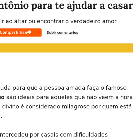
ntônio para te ajudar a casar
r ao altar ou encontrar o verdadeiro amor
Leão
Virgem
Libra
Escorpião
Compartilhar
Exibir comentários
22/07 a 22/08
23/08 a 22/09
23/09 a 22/10
23/10 a 21/11
2
juda para que a pessoa amada faça o famoso
io
são ideais para aqueles que não veem a hora
. O divino é considerado milagroso por quem está
.
intercedeu por casais com dificuldades