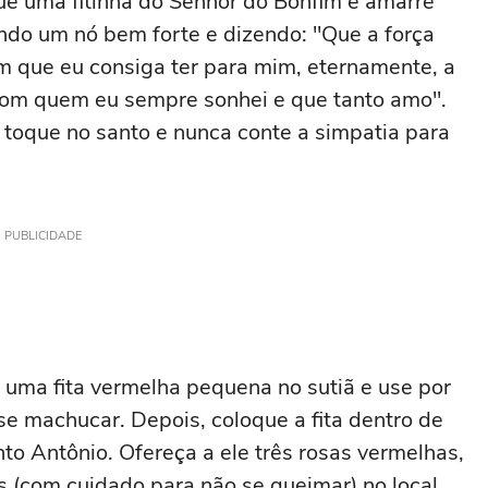
ue uma fitinha do Senhor do Bonfim e amarre
do um nó bem forte e dizendo: "Que a força
m que eu consiga ter para mim, eternamente, a
 com quem eu sempre sonhei e que tanto amo".
toque no santo e nunca conte a simpatia para
PUBLICIDADE
 uma fita vermelha pequena no sutiã e use por
se machucar. Depois, coloque a fita dentro de
to Antônio. Ofereça a ele três rosas vermelhas,
 (com cuidado para não se queimar) no local