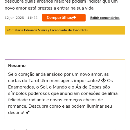
descubra quais arcanos maiores podem indicar que um
21/03 a 20/04
21/04 a 20/05
21/05 a 20/06
21/06 a 21/07
2
novo amor está prestes a entrar na sua vida
Compartilhar
Exibir comentários
12 jun
2026
- 11h22
Por:
Maria Eduarda Vieira / Licenciado de João Bidu
Resumo
Se o coração anda ansioso por um novo amor, as
cartas do Tarot têm mensagens importantes! 🌟 Os
Enamorados, o Sol, o Mundo e o Ás de Copas são
símbolos poderosos que anunciam conexões de alma,
felicidade radiante e novos começos cheios de
romance. Descubra como elas podem iluminar seu
destino! 💕