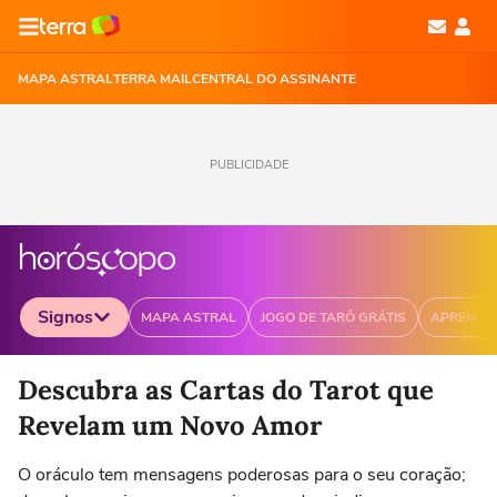
MAPA ASTRAL
TERRA MAIL
CENTRAL DO ASSINANTE
PUBLICIDADE
Signos
MAPA ASTRAL
JOGO DE TARÔ GRÁTIS
APRENDA
Selecione o signo para ver as notícias
Descubra as Cartas do Tarot que
Revelam um Novo Amor
O oráculo tem mensagens poderosas para o seu coração;
Áries
Touro
Gêmeos
Câncer