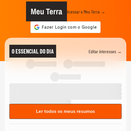
Meu Terra
Acessar o Meu Terra →
O ESSENCIAL DO DIA
Editar interesses →
Ler todos os meus resumos