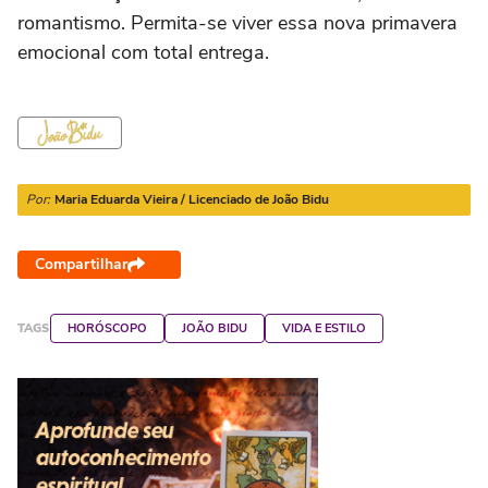
romantismo. Permita-se viver essa nova primavera
emocional com total entrega.
Por:
Maria Eduarda Vieira / Licenciado de João Bidu
Compartilhar
TAGS
HORÓSCOPO
JOÃO BIDU
VIDA E ESTILO