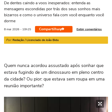
21/03 a 20/04
21/04 a 20/05
21/05 a 20/06
21/06 a 21/07
2
De dentes caindo a voos inesperados: entenda as
mensagens escondidas por trás dos seus sonhos mais
bizarros e como o universo fala com você enquanto você
dorme
Compartilhar
Exibir comentários
8 mai
2026
- 10h15
Por:
Redação / Licenciado de João Bidu
Quem nunca acordou assustado após sonhar que
estava fugindo de um dinossauro em pleno centro
da cidade? Ou pior: que estava sem roupa em uma
reunião importante?