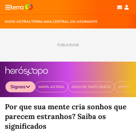
MAPA ASTRAL
TERRA MAIL
CENTRAL DO ASSINANTE
PUBLICIDADE
Signos
MAPA ASTRAL
JOGO DE TARÔ GRÁTIS
APRENDA
Selecione o signo para ver as notícias
Por que sua mente cria sonhos que
parecem estranhos? Saiba os
significados
Áries
Touro
Gêmeos
Câncer