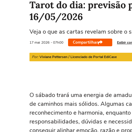
Tarot do dia: previsão 
16/05/2026
Áries
Touro
Gêmeos
Câncer
Veja o que as cartas revelam sobre o 
21/03 a 20/04
21/04 a 20/05
21/05 a 20/06
21/06 a 21/07
Compartilhar
17 mai
2026
- 07h00
Exibir co
Por:
Viviane Pettersen / Licenciado de Portal EdiCase
O sábado trará uma energia de amadur
de caminhos mais sólidos. Algumas car
reconhecimento e harmonia, enquanto
responsabilidades, dúvidas e necessid
conseguir alinhar emoção, razão e prop