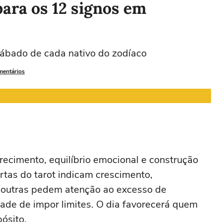
para os 12 signos em
Leão
Virgem
Libra
Escorpião
sábado de cada nativo do zodíaco
22/07 a 22/08
23/08 a 22/09
23/09 a 22/10
23/10 a 21/11
2
mentários
ecimento, equilíbrio emocional e construção
tas do tarot indicam crescimento,
 outras pedem atenção ao excesso de
ade de impor limites. O dia favorecerá quem
ósito.