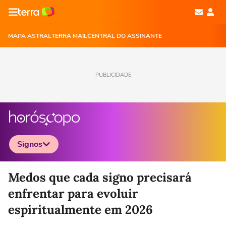
MAPA ASTRAL
TERRA MAIL
CENTRAL DO ASSINANTE
PUBLICIDADE
Signos
Selecione o signo para ver as notícias
Medos que cada signo precisará
enfrentar para evoluir
espiritualmente em 2026
Áries
Touro
Gêmeos
Câncer