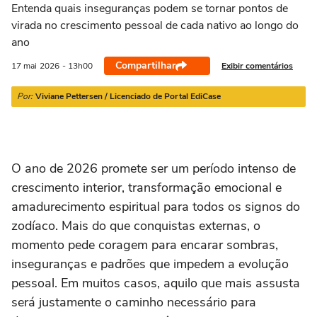
21/03 a 20/04
21/04 a 20/05
21/05 a 20/06
21/06 a 21/07
2
Entenda quais inseguranças podem se tornar pontos de
virada no crescimento pessoal de cada nativo ao longo do
ano
Compartilhar
Exibir comentários
17 mai
2026
- 13h00
Por:
Viviane Pettersen / Licenciado de Portal EdiCase
O ano de 2026 promete ser um período intenso de
crescimento interior, transformação emocional e
amadurecimento espiritual para todos os signos do
zodíaco. Mais do que conquistas externas, o
momento pede coragem para encarar sombras,
inseguranças e padrões que impedem a evolução
pessoal. Em muitos casos, aquilo que mais assusta
será justamente o caminho necessário para