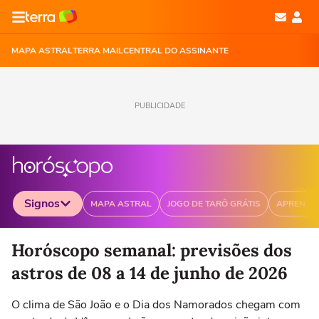
MAPA ASTRAL
TERRA MAIL
CENTRAL DO ASSINANTE
PUBLICIDADE
Signos
MAPA ASTRAL
JOGO DE TARÔ GRÁTIS
APRENDA
Selecione o signo para ver as notícias
Horóscopo semanal: previsões dos
astros de 08 a 14 de junho de 2026
O clima de São João e o Dia dos Namorados chegam com
Áries
Touro
Gêmeos
Câncer