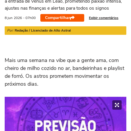
a entrada de Vênus em Leão, prometendo paixão intensa,
21/03 a 20/04
21/04 a 20/05
21/05 a 20/06
21/06 a 21/07
2
ajustes nas finanças e alertas para todos os signos
Compartilhar
Exibir comentários
8 jun
2026
- 07h00
Por:
Redação / Licenciado de Alto Astral
Mais uma semana na vibe que a gente ama, com
cheiro de milho cozido no ar, bandeirinhas e playlist
de forró. Os astros prometem movimentar os
próximos dias.