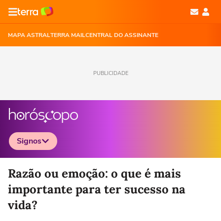
MAPA ASTRAL
TERRA MAIL
CENTRAL DO ASSINANTE
PUBLICIDADE
Signos
Selecione o signo para ver as notícias
Razão ou emoção: o que é mais
importante para ter sucesso na
vida?
Áries
Touro
Gêmeos
Câncer