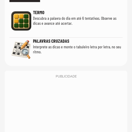
TERMO
Descubra a palavra do dia em até 6 tentativas. Observe as
dicas e avance até acertar.
PALAVRAS CRUZADAS
Interprete as dicas e monte o tabuleiro letra por letra, no seu
ritmo.
PUBLICIDADE