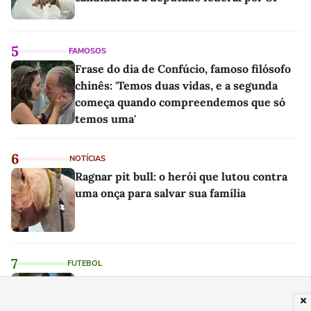
5
FAMOSOS
Frase do dia de Confúcio, famoso filósofo
chinês: 'Temos duas vidas, e a segunda
começa quando compreendemos que só
temos uma'
6
NOTÍCIAS
Ragnar pit bull: o herói que lutou contra
uma onça para salvar sua família
7
FUTEBOL
Jogador do Ypiranga FC fez homenagem
ao entrar com filho em campo meses