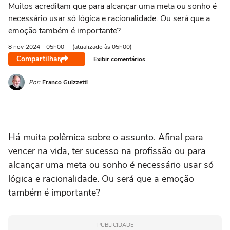
21/03 a 20/04
21/04 a 20/05
21/05 a 20/06
21/06 a 21/07
2
Muitos acreditam que para alcançar uma meta ou sonho é
necessário usar só lógica e racionalidade. Ou será que a
emoção também é importante?
8 nov
2024
- 05h00
(atualizado às 05h00)
Compartilhar
Exibir comentários
Por:
Franco Guizzetti
Há muita polêmica sobre o assunto. Afinal para
vencer na vida, ter sucesso na profissão ou para
alcançar uma meta ou sonho é necessário usar só
lógica e racionalidade. Ou será que a emoção
também é importante?
PUBLICIDADE