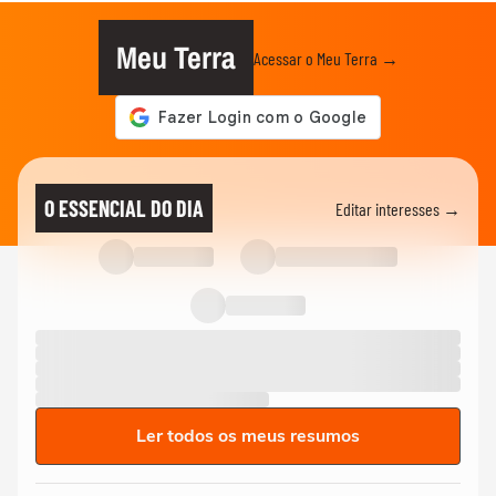
Meu Terra
Acessar o Meu Terra →
O ESSENCIAL DO DIA
Editar interesses →
Ler todos os meus resumos