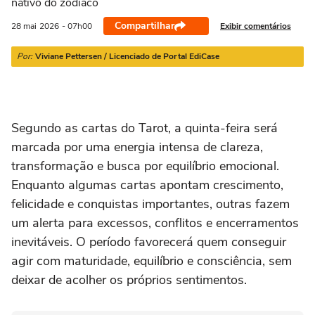
nativo do zodíaco
21/03 a 20/04
21/04 a 20/05
21/05 a 20/06
21/06 a 21/07
2
Compartilhar
Exibir comentários
28 mai
2026
- 07h00
Por:
Viviane Pettersen / Licenciado de Portal EdiCase
Segundo as cartas do Tarot, a quinta-feira será
marcada por uma energia intensa de clareza,
transformação e busca por equilíbrio emocional.
Enquanto algumas cartas apontam crescimento,
felicidade e conquistas importantes, outras fazem
um alerta para excessos, conflitos e encerramentos
inevitáveis. O período favorecerá quem conseguir
agir com maturidade, equilíbrio e consciência, sem
deixar de acolher os próprios sentimentos.