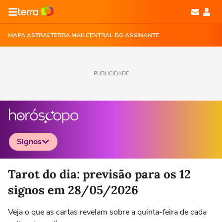
MAPA ASTRAL
TERRA MAIL
CENTRAL DO ASSINANTE
PUBLICIDADE
Signos
Selecione o signo para ver as notícias
Tarot do dia: previsão para os 12
signos em 28/05/2026
Veja o que as cartas revelam sobre a quinta-feira de cada
Áries
Touro
Gêmeos
Câncer