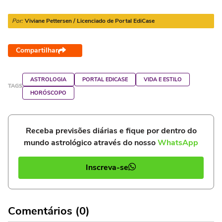
Por:
Viviane Pettersen / Licenciado de Portal EdiCase
Compartilhar
ASTROLOGIA
PORTAL EDICASE
VIDA E ESTILO
TAGS
HORÓSCOPO
Receba previsões diárias e fique por dentro do
mundo astrológico através do nosso
WhatsApp
Inscreva-se
Comentários (0)