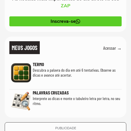
ZAP
Inscreva-se
MEUS JOGOS
Acessar →
TERMO
Descubra a palavra do dia em até 6 tentativas. Observe as
dicas e avance até acertar.
PALAVRAS CRUZADAS
Interprete as dicas e monte o tabuleiro letra por letra, no seu
ritmo.
PUBLICIDADE