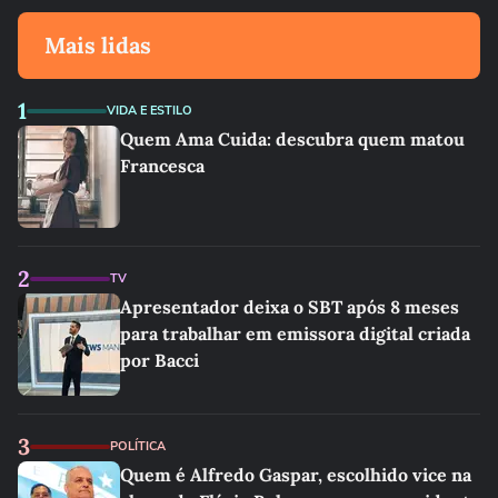
Mais lidas
1
VIDA E ESTILO
Quem Ama Cuida: descubra quem matou
Francesca
2
TV
Apresentador deixa o SBT após 8 meses
para trabalhar em emissora digital criada
por Bacci
3
POLÍTICA
Quem é Alfredo Gaspar, escolhido vice na