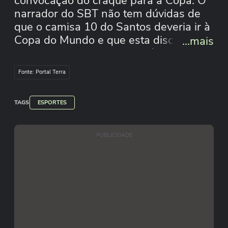
convocação do craque para a Copa. O
narrador do SBT não tem dúvidas de
que o camisa 10 do Santos deveria ir à
Copa do Mundo e que esta discussão
...mais
não ocorreria em outros países. "Para
mim, ele tem que ser convocado na
Fonte: Portal Terra
segunda-feira, e sobre a vida pessoal
dele, eu não gosto que falem da minha,
TAGS
então não vou falar da dele", disse
ESPORTES
nesta terça-feira, 12.
#terranoticiasshorts #terraesportes
PUBLICIDADE
Aline Küller/Redação Terra