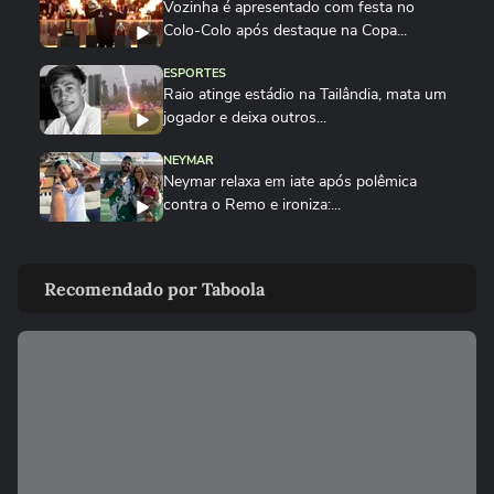
Vozinha é apresentado com festa no
Colo-Colo após destaque na Copa...
ESPORTES
Raio atinge estádio na Tailândia, mata um
jogador e deixa outros...
NEYMAR
Neymar relaxa em iate após polêmica
contra o Remo e ironiza:...
ESPORTES
CBF divulga áudio do VAR sobre expulsão
Recomendado por Taboola
polêmica de Marllon do Remo
NEYMAR
Neymar provoca confusão e é chamado
de 'vagabundo' por presidente...
ESPORTES
Neymar desabafa após polêmica em
campo: 'Existe diferença entre...
00:50