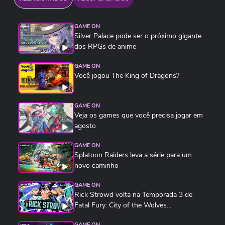
GAME ON
Silver Palace pode ser o próximo gigante
dos RPGs de anime
GAME ON
Você jogou The King of Dragons?
GAME ON
Veja os games que você precisa jogar em
agosto
GAME ON
Splatoon Raiders leva a série para um
novo caminho
GAME ON
Rick Strowd volta na Temporada 3 de
Fatal Fury: City of the Wolves...
GAME ON