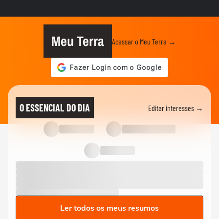
GAME ON
Star Fox retorna após 10 anos e acerta
em cheio
Meu Terra
Acessar o Meu Terra →
GAME ON
Testamos Embers of the Uncrowned, o
novo MMORPG de fantasia sombria
GAME ON
Echoes of Aincrad traz nostalgia e clima
O ESSENCIAL DO DIA
Editar interesses →
de MMO baseado em Sword...
GAME ON
Jogamos a demonstração de Halo:
Campaign Evolved
Ler todos os meus resumos