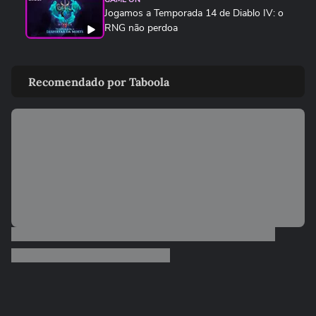
Jogamos a Temporada 14 de Diablo IV: o
RNG não perdoa
GAME ON
SNK traz de volta Ninja Master's, clássico
Recomendado por Taboola
esquecido de 1996
GAME ON
F1 25 ganha a temporada 2026 com
novos carros, Madri e Audi no grid
GAME ON
Kenshiro estreia em Fatal Fury e não é tão
apelão quanto parece
GAME ON
Devil May Cry 5 chega no Switch 2 com
edição completa
GAME ON
Cinco jogos de futebol mais bizarros que
existem