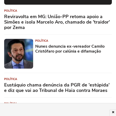
POLÍTICA
Reviravolta em MG: União-PP retoma apoio a
Simões e isola Marcelo Aro, chamado de 'traidor'
por Zema
POLÍTICA
Nunes denuncia ex-vereador Camilo
Cristófaro por calúnia e difamação
POLÍTICA
Eustáquio chama denúncia da PGR de 'estúpida'
e diz que vai ao Tribunal de Haia contra Moraes
POLÍTICA
Assessor de Haddad será suplente de Tebet e
vereador do PSOL, de Marina