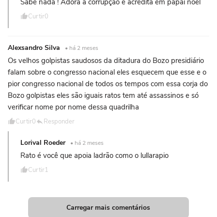
Sabe nada ! Adora a corrupção e acredita em papai noel
Curtir
0
Alexsandro Silva
• há 2 meses
Os velhos golpistas saudosos da ditadura do Bozo presidiário
falam sobre o congresso nacional eles esquecem que esse e o
pior congresso nacional de todos os tempos com essa corja do
Bozo golpistas eles são iguais ratos tem até assassinos e só
verificar nome por nome dessa quadrilha
Curtir
0
Responder
Lorival Roeder
• há 2 meses
Rato é você que apoia ladrão como o lullarapio
Curtir
1
Carregar mais comentários