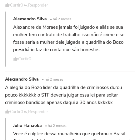
Curtir
0
Responder
Alexsandro Silva
• há 2 meses
Alexandre de Moraes jamais foi julgado e aliás se sua
mulher tem contrato de trabalho isso não é crime e se
fosse seria a mulher dele julgada a quadrilha do Bozo
presidiário faz de conta que são honestos
Curtir
0
Alexsandro Silva
• há 2 meses
A alegria do Bozo líder da quadrilha de criminosos durou
pouco kkkkkkk o STF deveria julgar essa lei para soltar
criminoso bandidos apenas daqui a 30 anos kkkkkk
Curtir
0
Responder
Julio Hanaoka
• há 2 meses
Voce é culplice dessa roubalheira que quebrou o Brasil.