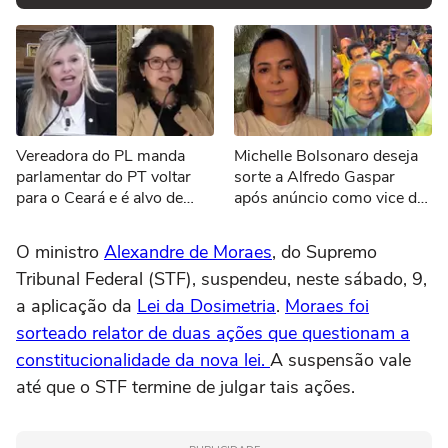
Vereadora do PL manda
Michelle Bolsonaro deseja
parlamentar do PT voltar
sorte a Alfredo Gaspar
para o Ceará e é alvo de
após anúncio como vice de
representação no MPF:
Flávio: 'Todos unidos'
'Nasceu lá, mas vem encher
O ministro
Alexandre de Moraes
, do Supremo
o saco aqui'
Tribunal Federal (STF), suspendeu, neste sábado, 9,
a aplicação da
Lei da Dosimetria
.
Moraes foi
sorteado relator de duas ações que questionam a
constitucionalidade da nova lei.
A suspensão vale
até que o STF termine de julgar tais ações.