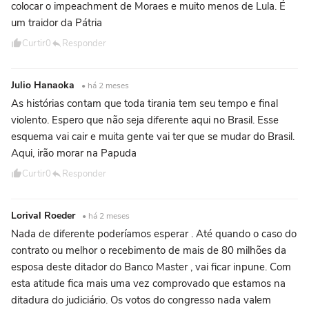
colocar o impeachment de Moraes e muito menos de Lula. É
um traidor da Pátria
Curtir
0
Responder
Julio Hanaoka
• há 2 meses
As histórias contam que toda tirania tem seu tempo e final
violento. Espero que não seja diferente aqui no Brasil. Esse
esquema vai cair e muita gente vai ter que se mudar do Brasil.
Aqui, irão morar na Papuda
Curtir
0
Responder
Lorival Roeder
• há 2 meses
Nada de diferente poderíamos esperar . Até quando o caso do
contrato ou melhor o recebimento de mais de 80 milhões da
esposa deste ditador do Banco Master , vai ficar inpune. Com
esta atitude fica mais uma vez comprovado que estamos na
ditadura do judiciário. Os votos do congresso nada valem