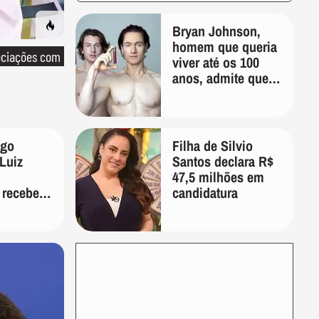
Bryan Johnson,
homem que queria
ociações com
viver até os 100
anos, admite que
"foi longe demais
em busca pela
longevidade"
ago
Filha de Silvio
Luiz
Santos declara R$
47,5 milhões em
 recebeu
candidatura
 ex-