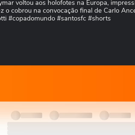
eymar voltou aos holofotes na Europa, impres
z o cobrou na convocação final de Carlo Ancel
otti #copadomundo #santosfc #shorts