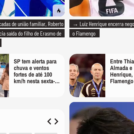
das de união familiar, Roberto
→ Luiz Henrique encerra neg
cia saída do filho de Erasmo de
o Flamengo
SP tem alerta para
Entre Thi
chuva e ventos
Almada e 
fortes de até 100
Henrique,
km/h nesta sexta-
Flamengo
feira; veja a
oferta por
previsão do tempo
Palmeiras