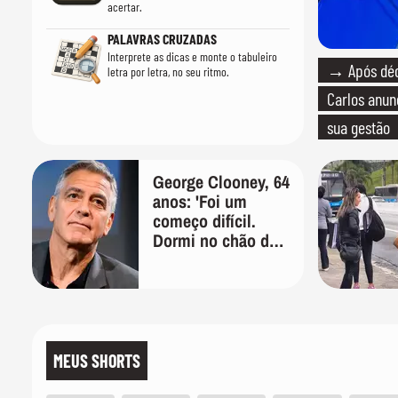
acertar.
PALAVRAS CRUZADAS
Interprete as dicas e monte o tabuleiro
→ Após déca
letra por letra, no seu ritmo.
Carlos anun
sua gestão
George Clooney, 64
anos: 'Foi um
começo difícil.
Dormi no chão de
um armário por
dois anos e,
durante cinco
anos, fui de
bicicleta aos testes
de elenco'
MEUS SHORTS