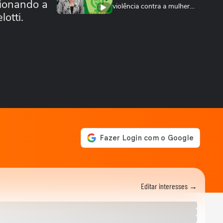
sionando a
violência contra a mulher
otti.
nos 20 anos...
ESPORTES
Rayssa Leal destaca legado
olímpico do skate, mas diz
que esporte...
ESPORTES
Rayssa Leal fala sobre
competir no Dia dos Pais e
diz que ganhará...
ESPORTES
Alex Escobar passa por
cirurgia para retirada de
tumor
ESPORTES
Salah ganha festa surreal ao
ser apresentado à torcida
do...
BASQUETE
Editar interesses →
Hortência explica por que
passou a usar "OLY" ao lado
do nome nas...
VASCO