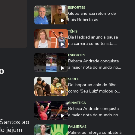
ESPORTES
Globo anuncia retorno de
Luis Roberto às
transmissões após quatro...
TÊNIS
Bia Haddad anuncia pausa
na carreira como tenista:
'Até breve'
ESPORTES
Rebeca Andrade conquista
o
a maior nota do mundo no
salto em 2026...
SURFE
Do isopor ao colo do filho:
como 'Seu Luiz' moldou o
campeão Italo...
GINÁSTICA
Rebeca Andrade conquista
a maior nota do mundo no
Santos ao
salto em 2026
PALMEIRAS
do jejum
Palmeiras reforça combate à