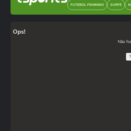
FUTEBOL FEMININO
SURFE
N
Ops!
Não foi
T