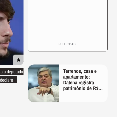
PUBLICIDADE
Terrenos, casa e
ra a deputado
apartamento:
 declara
Datena registra
patrimônio de R$
35 milhões em
candidatura a
deputado federal
por SP