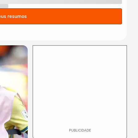
Gui, torcedor do Vasco,
comemora classificação do
eus resumos
time na Copa do...
FUTEBOL
Vozinha é apresentado com
festa no Colo-Colo após
destaque na Copa...
ESPORTES
Raio atinge estádio na
Tailândia, mata um jogador e
deixa outros...
NEYMAR
Neymar relaxa em iate após
polêmica contra o Remo e
ironiza:...
PUBLICIDADE