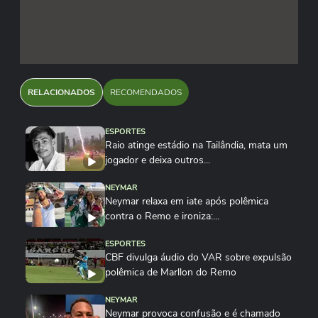
RELACIONADOS
RECOMENDADOS
ESPORTES
Raio atinge estádio na Tailândia, mata um
jogador e deixa outros...
NEYMAR
Neymar relaxa em iate após polêmica
contra o Remo e ironiza:...
ESPORTES
CBF divulga áudio do VAR sobre expulsão
polêmica de Marllon do Remo
NEYMAR
Neymar provoca confusão e é chamado