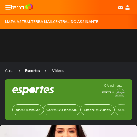
MAPA ASTRAL
TERRA MAIL
CENTRAL DO ASSINANTE
Capa
Esportes
Videos
Oferecimento
BRASILEIRÃO
COPA DO BRASIL
LIBERTADORES
SUL-AMER
Ops!