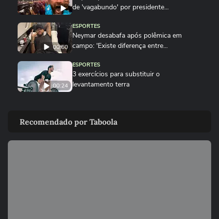
de 'vagabundo' por presidente...
ESPORTES
Neymar desabafa após polêmica em
campo: 'Existe diferença entre...
00:50
ESPORTES
3 exercícios para substituir o
levantamento terra
00:24
ESPORTES
Você sabe quantas calorias tem em uma
Recomendado por Taboola
coxinha de frango?
ESPORTES
Por que o corpo treme durante a prancha?
00:26
ESPORTES
Vídeo mostra o momento em que jogador
do São Paulo atropela idoso...