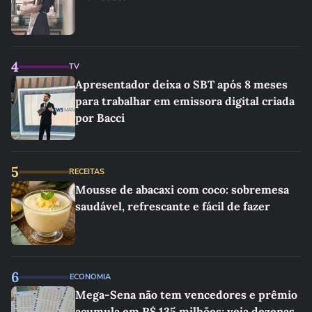
4
TV
Apresentador deixa o SBT após 8 meses
para trabalhar em emissora digital criada
por Bacci
5
RECEITAS
Mousse de abacaxi com coco: sobremesa
saudável, refrescante e fácil de fazer
6
ECONOMIA
Mega-Sena não tem vencedores e prêmio
acumula em R$ 135 milhões; veja dezenas