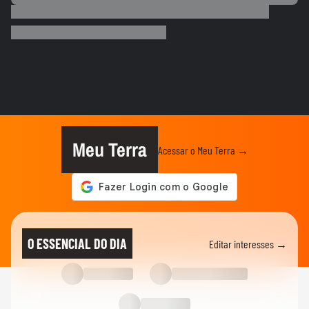
ESPORTES
Vídeo mostra o momento em que Nicolas,
do São Paulo, atropela...
NEYMAR
Pai de Neymar prevê que craque ainda
terá mais filhos: ‘Isso não...
FUTEBOL
Neymar diz que imprensa vai adoecer
jogadores de futebol: ‘Se...
Meu Terra
Acessar o Meu Terra →
ESPORTES
Neymar pai diz que ficará 'muito triste'
quando jogador se...
ESPORTES
Davi Lucca diz que gostaria de ver
O ESSENCIAL DO DIA
Editar interesses →
Neymar jogar mais uma Copa do...
FUTEBOL
Jogador do PSG é flagrado dirigindo carro
milionário e acena para fãs