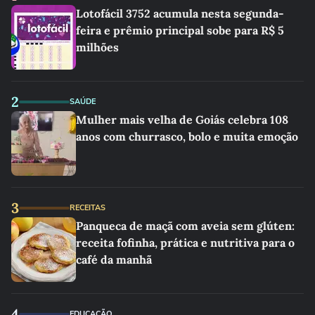
Lotofácil 3752 acumula nesta segunda-
feira e prêmio principal sobe para R$ 5
milhões
2
SAÚDE
Mulher mais velha de Goiás celebra 108
anos com churrasco, bolo e muita emoção
3
RECEITAS
Panqueca de maçã com aveia sem glúten:
receita fofinha, prática e nutritiva para o
café da manhã
4
EDUCAÇÃO