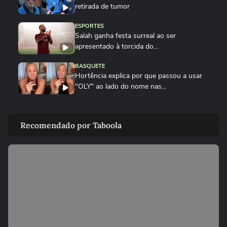
retirada de tumor
ESPORTES
Salah ganha festa surreal ao ser
apresentado à torcida do...
BASQUETE
Hortência explica por que passou a usar
"OLY" ao lado do nome nas...
VASCO
Gui, torcedor do Vasco, comemora
Recomendado por Taboola
classificação do time na Copa do...
FUTEBOL
Vozinha é apresentado com festa no
Colo-Colo após destaque na Copa...
ESPORTES
Raio atinge estádio na Tailândia, mata um
jogador e deixa outros...
NEYMAR