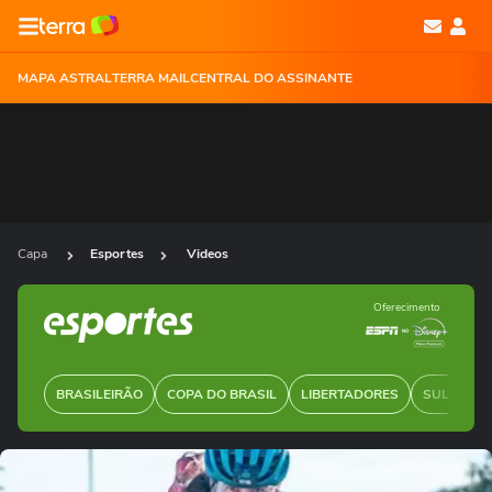
MAPA ASTRAL
TERRA MAIL
CENTRAL DO ASSINANTE
Capa
Esportes
Videos
Oferecimento
BRASILEIRÃO
COPA DO BRASIL
LIBERTADORES
SUL-AMER
Ops!