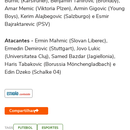
Burnic (Karslruher), Benjamin Tahirovic (Brondby),
Amar Memic (Viktoria Plzen), Armin Gigovic (Young
Boys), Kerim Alajbegovic (Salzburgo) e Esmir
Bajraktarevic (PSV)
Atacantes -
Ermin Mahmic (Slovan Liberec),
Ermedin Demirovic (Stuttgart), Jovo Lukic
(Universitatea Cluj), Samed Bazdar (Jagiellonia),
Haris Tabakovic (Borussia Mönchengladbach) e
Edin Dzeko (Schalke 04)
Compartilhar
TAGS
FUTEBOL
ESPORTES