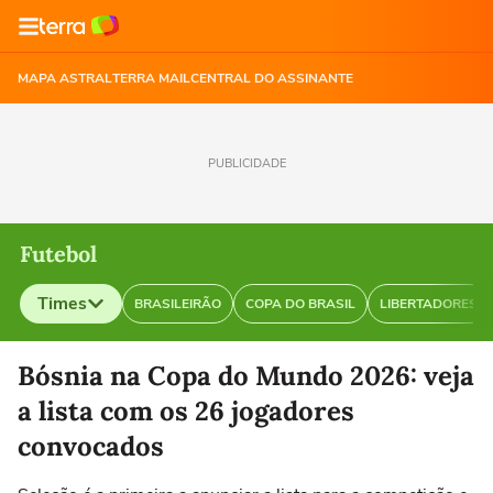
MAPA ASTRAL
TERRA MAIL
CENTRAL DO ASSINANTE
PUBLICIDADE
Futebol
Times
BRASILEIRÃO
COPA DO BRASIL
LIBERTADORES
Selecione o time para ver as notícias
Bósnia na Copa do Mundo 2026: veja
a lista com os 26 jogadores
convocados