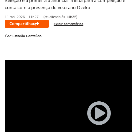
Seleção é a primeira a anunciar a lista para a competição e
conta com a presença do veterano Dzeko
11 mai
2026
- 11h27
(atualizado às 14h35)
Compartilhar
Exibir comentários
Por:
Estadão Conteúdo