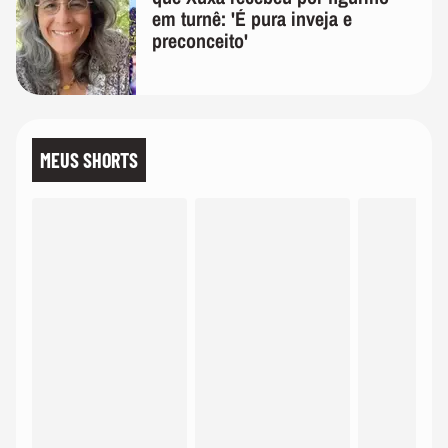
em turnê: 'É pura inveja e
preconceito'
MEUS SHORTS