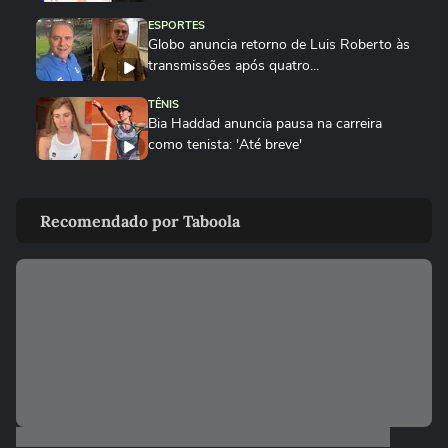
ESPORTES
Globo anuncia retorno de Luis Roberto às
transmissões após quatro...
TÊNIS
Bia Haddad anuncia pausa na carreira
como tenista: 'Até breve'
ESPORTES
Rebeca Andrade conquista a maior nota
Recomendado por Taboola
do mundo no salto em 2026...
SURFE
Do isopor ao colo do filho: como 'Seu
Luiz' moldou o campeão Italo...
GINÁSTICA
Rebeca Andrade conquista a maior nota
do mundo no salto em 2026
PALMEIRAS
Palmeiras reforça combate à violência