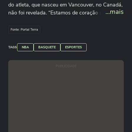
do atleta, que nasceu em Vancouver, no Canadá,
...mais
não foi revelada. “Estamos de coração partido
com a morte trágica de Brandon Clarke”, disse
sua equipe.
Fonte: Portal Terra
Reprodução/brandon_clarke23/Instagram
TAGS
NBA
BASQUETE
ESPORTES
PUBLICIDADE