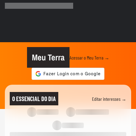
contra a mulher nos 20 anos...
ESPORTES
Rayssa Leal destaca legado olímpico do
skate, mas diz que esporte...
ESPORTES
Rayssa Leal fala sobre competir no Dia
dos Pais e diz que ganhará...
Meu Terra
Acessar o Meu Terra →
ESPORTES
Alex Escobar passa por cirurgia para
retirada de tumor
ESPORTES
Salah ganha festa surreal ao ser
O ESSENCIAL DO DIA
Editar interesses →
apresentado à torcida do...
BASQUETE
Hortência explica por que passou a usar
"OLY" ao lado do nome nas...