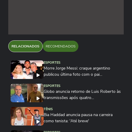
RELACIONADOS
RECOMENDADOS
ESPORTES
Morre Jorge Messi: craque argentino
publicou última foto com o pai...
ESPORTES
Globo anuncia retorno de Luis Roberto às
transmissões após quatro...
TÊNIS
Bia Haddad anuncia pausa na carreira
como tenista: 'Até breve'