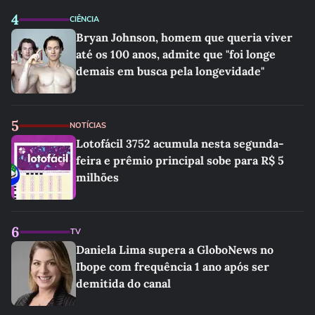
4
CIÊNCIA
Bryan Johnson, homem que queria viver
até os 100 anos, admite que "foi longe
demais em busca pela longevidade"
5
NOTÍCIAS
Lotofácil 3752 acumula nesta segunda-
feira e prêmio principal sobe para R$ 5
milhões
6
TV
Daniela Lima supera a GloboNews no
Ibope com frequência 1 ano após ser
demitida do canal