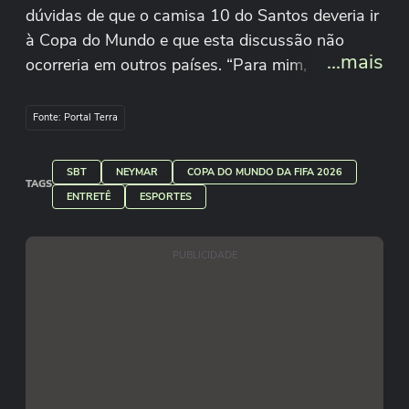
dúvidas de que o camisa 10 do Santos deveria ir
à Copa do Mundo e que esta discussão não
...mais
ocorreria em outros países. “Para mim, ele tem
que ser convocado na segunda-feira, e sobre a
vida pessoal dele, eu não gosto que falem da
Fonte: Portal Terra
minha, então não vou falar da dele”, disse nesta
terça-feira, 12. Aline Küller/Redação Terra
SBT
NEYMAR
COPA DO MUNDO DA FIFA 2026
TAGS
ENTRETÊ
ESPORTES
PUBLICIDADE