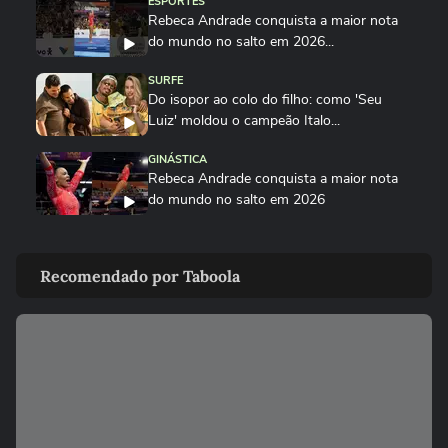
ESPORTES
Rebeca Andrade conquista a maior nota
do mundo no salto em 2026...
SURFE
Do isopor ao colo do filho: como 'Seu
Luiz' moldou o campeão Italo...
GINÁSTICA
Rebeca Andrade conquista a maior nota
do mundo no salto em 2026
PALMEIRAS
Palmeiras reforça combate à violência
Recomendado por Taboola
contra a mulher nos 20 anos...
ESPORTES
Rayssa Leal destaca legado olímpico do
skate, mas diz que esporte...
ESPORTES
Rayssa Leal fala sobre competir no Dia
dos Pais e diz que ganhará...