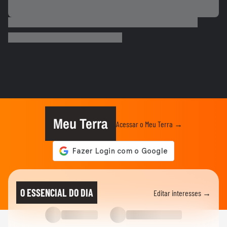
ESPORTES
Alex Escobar passa por cirurgia para
retirada de tumor
ESPORTES
Salah ganha festa surreal ao ser
apresentado à torcida do...
BASQUETE
Hortência explica por que passou a usar
"OLY" ao lado do nome nas...
Meu Terra
Acessar o Meu Terra →
VASCO
Gui, torcedor do Vasco, comemora
classificação do time na Copa do...
FUTEBOL
Vozinha é apresentado com festa no
O ESSENCIAL DO DIA
Editar interesses →
Colo-Colo após destaque na Copa...
ESPORTES
Raio atinge estádio na Tailândia, mata um