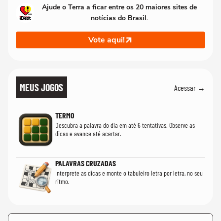
Ajude o Terra a ficar entre os 20 maiores sites de
notícias do Brasil.
Vote aqui!
MEUS JOGOS
Acessar →
TERMO
Descubra a palavra do dia em até 6 tentativas. Observe as
dicas e avance até acertar.
PALAVRAS CRUZADAS
Interprete as dicas e monte o tabuleiro letra por letra, no seu
ritmo.