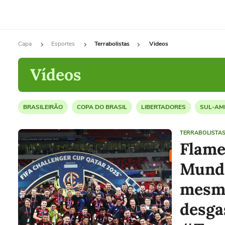
Capa
Esportes
Terrabolistas
Videos
Vídeos
BRASILEIRÃO
COPA DO BRASIL
LIBERTADORES
SUL-AM
TERRABOLISTA
Flame
Mundi
mesm
desga