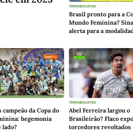
TERRABOLISTAS
Brasil pronto para a C
Mundo Feminina? Sina
alerta para a modalida
S
TERRABOLISTAS
s campeão da Copa do
Abel Ferreira largou o
eminina: hegemonia
Brasileirão? Flaco exp
 lado?
torcedores revoltados