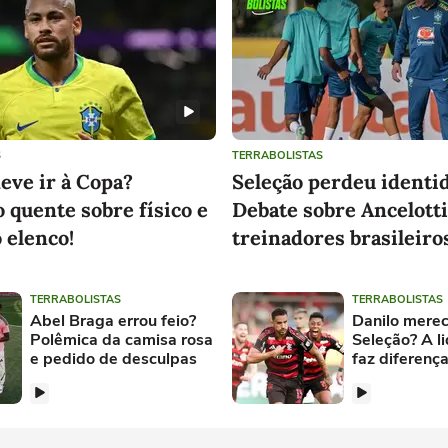
S
TERRABOLISTAS
eve ir à Copa?
Seleção perdeu identi
 quente sobre físico e
Debate sobre Ancelotti
 elenco!
treinadores brasileiro
TERRABOLISTAS
TERRABOLISTAS
Abel Braga errou feio?
Danilo merec
Polêmica da camisa rosa
Seleção? A l
e pedido de desculpas
faz diferenç
Flamengo