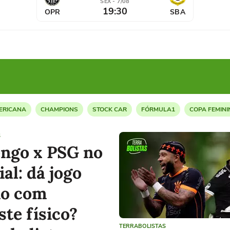
SEX - 7/08
19:30
OPR
SBA
ERICANA
CHAMPIONS
STOCK CAR
FÓRMULA1
COPA FEMINI
S
ngo x PSG no
al: dá jogo
o com
ste físico?
TERRABOLISTAS