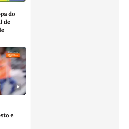
opa do
l de
de
osto e