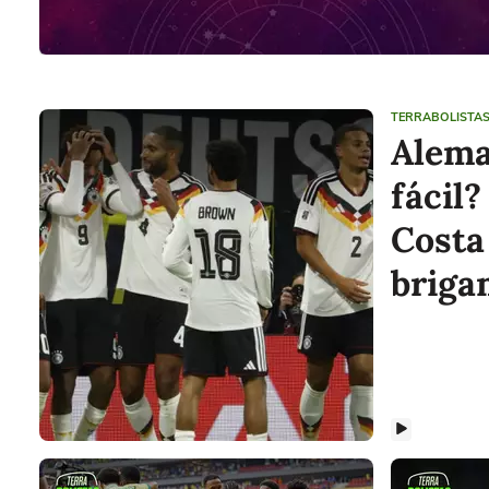
TERRABOLISTA
Alema
fácil
Costa
briga