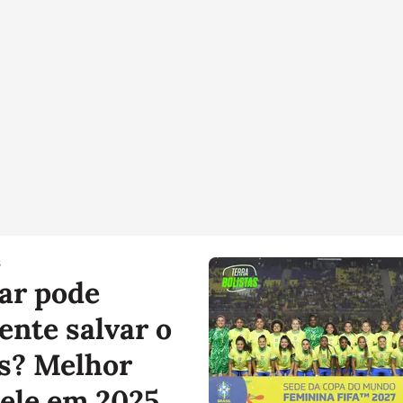
S
ar pode
ente salvar o
s? Melhor
dele em 2025