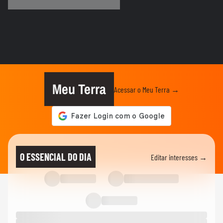
Brasileiro
TERRABOLISTAS
Alemanha passa fácil? Equador e Costa do
Marfim brigam pela vaga!
TERRABOLISTAS
Repescagem mortal na Copa: Itália corre
risco real de ficar fora!
Meu Terra
Acessar o Meu Terra →
TERRABOLISTAS
Brasil vai chegar forte em 2026? Ancelotti
ainda busca o time ideal
TERRABOLISTAS
Neymar deve ir à Copa? Discussão quente
O ESSENCIAL DO DIA
Editar interesses →
sobre físico e função no...
TERRABOLISTAS
Seleção perdeu identidade? Debate sobre
Ancelotti e treinadores...