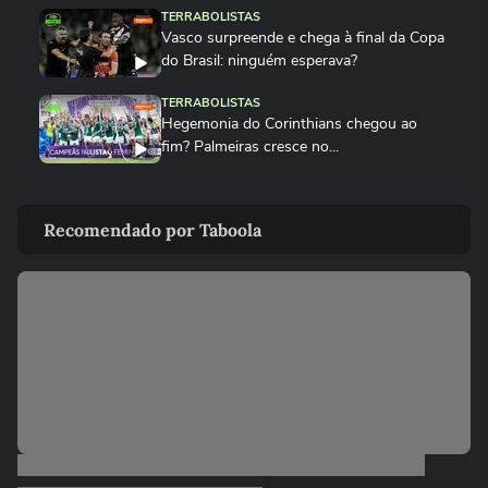
TERRABOLISTAS
Vasco surpreende e chega à final da Copa
do Brasil: ninguém esperava?
TERRABOLISTAS
Hegemonia do Corinthians chegou ao
fim? Palmeiras cresce no...
TERRABOLISTAS
Palmeiras atropela! Final expõe falhas graves do Corinthians
Recomendado por Taboola
TERRABOLISTAS
Palmeiras vai reformular? Abel precisa de
reforços para 2026
TERRABOLISTAS
Neymar salvou o Santos! A atuação mais
decisiva desde o retorno?
TERRABOLISTAS
Flamengo conquista nono Campeonato