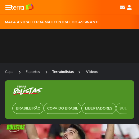
MAPA ASTRAL
TERRA MAIL
CENTRAL DO ASSINANTE
Capa
Esportes
Terrabolistas
Videos
BRASILEIRÃO
COPA DO BRASIL
LIBERTADORES
SUL-AMER
Ops!