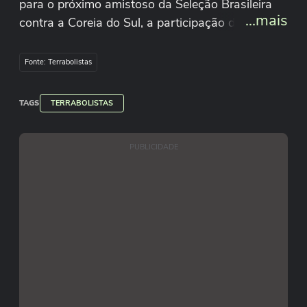
para o próximo amistoso da Seleção Brasileira
...mais
contra a Coreia do Sul, a participação dos times
brasileiros na Libertadores da América Feminina
e muito mais.
Fonte: Terrabolistas
TAGS
TERRABOLISTAS
PUBLICIDADE