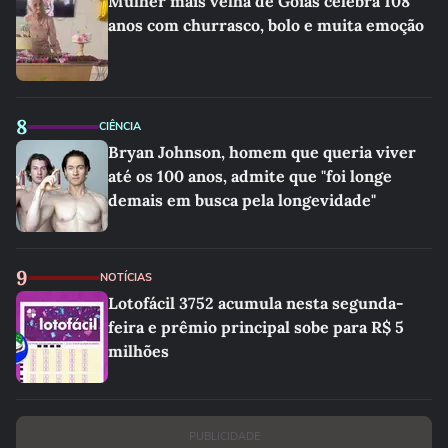
Mulher mais velha de Goiás celebra 108
anos com churrasco, bolo e muita emoção
8
CIÊNCIA
Bryan Johnson, homem que queria viver
até os 100 anos, admite que "foi longe
demais em busca pela longevidade"
9
NOTÍCIAS
Lotofácil 3752 acumula nesta segunda-
feira e prêmio principal sobe para R$ 5
milhões
PUBLICIDADE