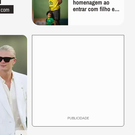
homenagem ao
entrar com filho em
o com
campo meses
antes da morte da
criança
PUBLICIDADE