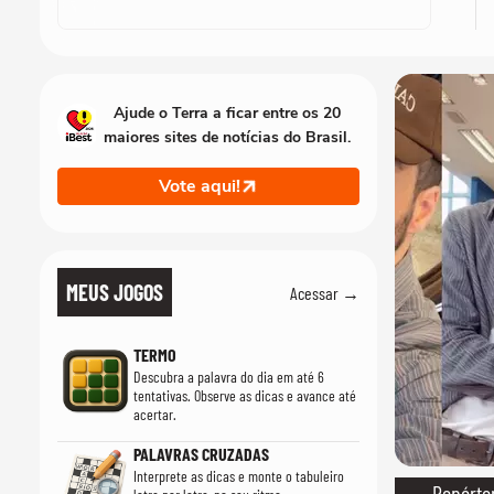
Ajude o Terra a ficar entre os 20
maiores sites de notícias do Brasil.
Vote aqui!
MEUS JOGOS
Acessar →
TERMO
Descubra a palavra do dia em até 6
tentativas. Observe as dicas e avance até
acertar.
PALAVRAS CRUZADAS
Interprete as dicas e monte o tabuleiro
→ Repórter