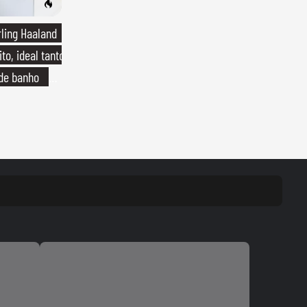
rling Haaland
to, ideal tanto
 de banho
o de linho