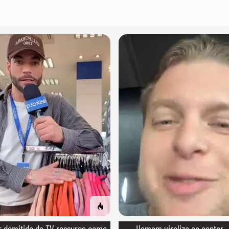
 demitido da TV ressurge como
→ Homem viraliza ao contar