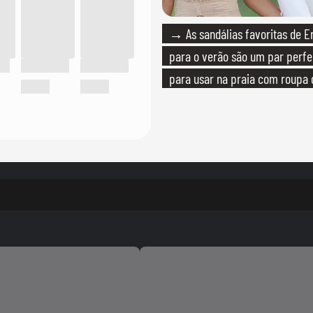
→ As sandálias favoritas de E
para o verão são um par perfei
para usar na praia com roupa
quanto em uma festa com tern