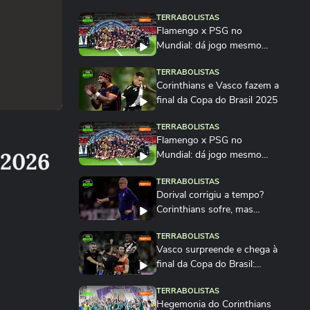
TERRABOLISTAS
Flamengo x PSG no
Mundial: dá jogo mesmo
com desgaste físico?...
TERRABOLISTAS
Corinthians e Vasco fazem a
final da Copa do Brasil 2025
TERRABOLISTAS
Flamengo x PSG no
 2026
Mundial: dá jogo mesmo
com desgaste físico?
TERRABOLISTAS
Dorival corrigiu a tempo?
Corinthians sofre, mas
muda o jogo...
TERRABOLISTAS
Vasco surpreende e chega à
final da Copa do Brasil:
ninguém esperava?
TERRABOLISTAS
Hegemonia do Corinthians