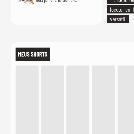
letra por letra, no seu ritmo.
locutor em 
versátil
MEUS SHORTS