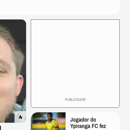
Repescagem mortal na
Copa: Itália corre risco real
de ficar fora!
TERRABOLISTAS
Brasil vai chegar forte em
2026? Ancelotti ainda busca
o time ideal
TERRABOLISTAS
Neymar deve ir à Copa?
Discussão quente sobre
físico e função no...
TERRABOLISTAS
Seleção perdeu identidade?
Debate sobre Ancelotti e
treinadores...
PUBLICIDADE
Jogador do
Ypiranga FC fez