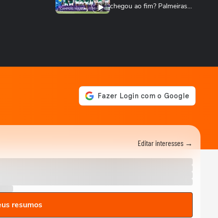
chegou ao fim? Palmeiras
cresce no...
TERRABOLISTAS
Palmeiras atropela! Final expõe falhas graves
do Corinthians
TERRABOLISTAS
Palmeiras vai reformular?
Abel precisa de reforços
para 2026
TERRABOLISTAS
Neymar salvou o Santos! A
atuação mais decisiva desde
o retorno?
TERRABOLISTAS
Editar interesses →
Flamengo conquista nono
Campeonato Brasileiro
TERRABOLISTAS
Alemanha passa fácil?
Equador e Costa do Marfim
eus resumos
brigam pela vaga!
TERRABOLISTAS