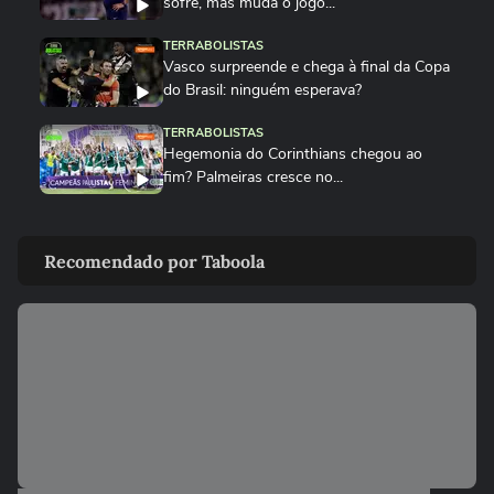
sofre, mas muda o jogo...
TERRABOLISTAS
Vasco surpreende e chega à final da Copa
do Brasil: ninguém esperava?
TERRABOLISTAS
Hegemonia do Corinthians chegou ao
fim? Palmeiras cresce no...
TERRABOLISTAS
Palmeiras atropela! Final expõe falhas graves do Corinthians
Recomendado por Taboola
TERRABOLISTAS
Palmeiras vai reformular? Abel precisa de
reforços para 2026
TERRABOLISTAS
Neymar salvou o Santos! A atuação mais
decisiva desde o retorno?
TERRABOLISTAS