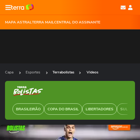
MAPA ASTRAL
TERRA MAIL
CENTRAL DO ASSINANTE
Capa
Esportes
Terrabolistas
Videos
BRASILEIRÃO
COPA DO BRASIL
LIBERTADORES
SUL-AMER
Ops!