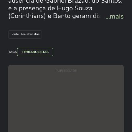
ausência de Gabriel Brazão, do Santos,
e a presença de Hugo Souza
(Corinthians) e Bento geram discussão
...mais
sobre critérios, hierarquia e a
importância do goleiro moderno jogar
Fonte: Terrabolistas
também com os pés.
#SeleçãoBrasileira #goleiros #futebol
TAGS
#Terrabolistas
TERRABOLISTAS
PUBLICIDADE