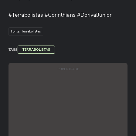
#Terrabolistas #Corinthians #DorivalJunior
#MarcelinhoCarioca #FutebolBrasileiro
Fonte: Terrabolistas
TAGS
TERRABOLISTAS
PUBLICIDADE