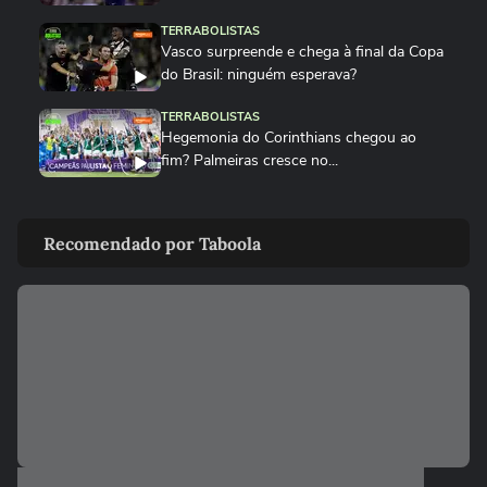
TERRABOLISTAS
Vasco surpreende e chega à final da Copa
do Brasil: ninguém esperava?
TERRABOLISTAS
Hegemonia do Corinthians chegou ao
fim? Palmeiras cresce no...
TERRABOLISTAS
Palmeiras atropela! Final expõe falhas graves do Corinthians
Recomendado por Taboola
TERRABOLISTAS
Palmeiras vai reformular? Abel precisa de
reforços para 2026
TERRABOLISTAS
Neymar salvou o Santos! A atuação mais
decisiva desde o retorno?
TERRABOLISTAS
Flamengo conquista nono Campeonato