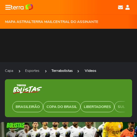
MAPA ASTRAL
TERRA MAIL
CENTRAL DO ASSINANTE
Capa
Esportes
Terrabolistas
Videos
BRASILEIRÃO
COPA DO BRASIL
LIBERTADORES
SUL-AMER
Ops!