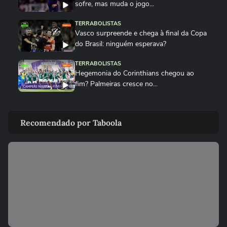
sofre, mas muda o jogo...
TERRABOLISTAS
Vasco surpreende e chega à final da Copa
do Brasil: ninguém esperava?
TERRABOLISTAS
Hegemonia do Corinthians chegou ao
fim? Palmeiras cresce no...
TERRABOLISTAS
Palmeiras atropela! Final expõe falhas graves do Corinthians
Recomendado por Taboola
TERRABOLISTAS
Palmeiras vai reformular? Abel precisa de
reforços para 2026
TERRABOLISTAS
Neymar salvou o Santos! A atuação mais
decisiva desde o retorno?
TERRABOLISTAS