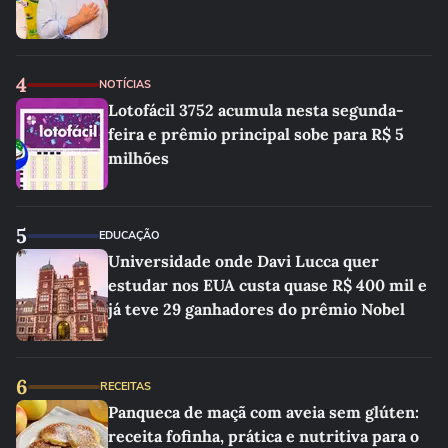
4
NOTÍCIAS
Lotofácil 3752 acumula nesta segunda-
feira e prêmio principal sobe para R$ 5
milhões
5
EDUCAÇÃO
Universidade onde Davi Lucca quer
estudar nos EUA custa quase R$ 400 mil e
já teve 29 ganhadores do prêmio Nobel
6
RECEITAS
Panqueca de maçã com aveia sem glúten:
receita fofinha, prática e nutritiva para o