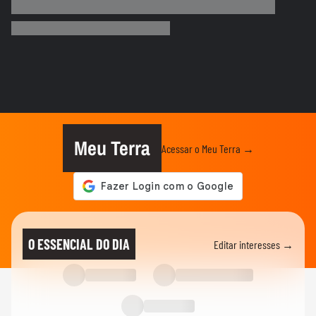
Flamengo conquista nono Campeonato
Brasileiro
TERRABOLISTAS
Alemanha passa fácil? Equador e Costa do
Marfim brigam pela vaga!
TERRABOLISTAS
Repescagem mortal na Copa: Itália corre
risco real de ficar fora!
Meu Terra
Acessar o Meu Terra →
TERRABOLISTAS
Brasil vai chegar forte em 2026? Ancelotti
ainda busca o time ideal
TERRABOLISTAS
Neymar deve ir à Copa? Discussão quente
O ESSENCIAL DO DIA
Editar interesses →
sobre físico e função no...
TERRABOLISTAS
Seleção perdeu identidade? Debate sobre
Ancelotti e treinadores...