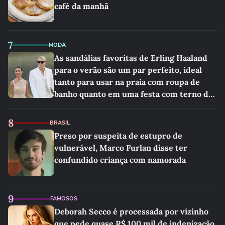
café da manhã
7
MODA
As sandálias favoritas de Erling Haaland
para o verão são um par perfeito, ideal
tanto para usar na praia com roupa de
banho quanto em uma festa com terno de
linho
8
BRASIL
Preso por suspeita de estupro de
vulnerável, Marco Furlan disse ter
confundido criança com namorada
9
FAMOSOS
Deborah Secco é processada por vizinho
que pede quase R$ 100 mil de indenização