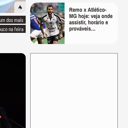
Remo x Atlético-
MG hoje: veja onde
 um dos mais
assistir, horário e
prováveis
uco na feira
escalações