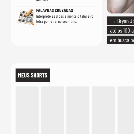
PALAVRAS CRUZADAS
Interprete as dicas e monte o tabuleiro
→ Bryan Jo
letra por letra, no seu ritmo.
até os 100 
em busca pe
MEUS SHORTS