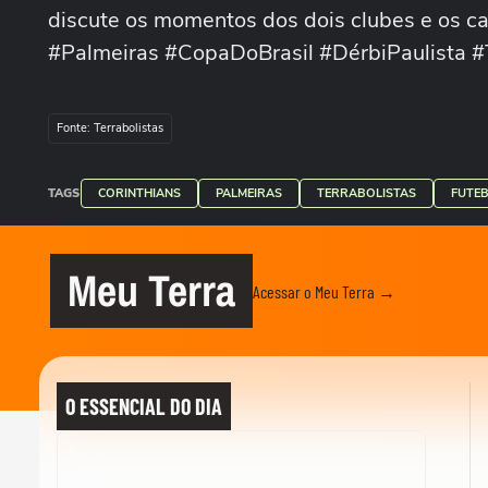
discute os momentos dos dois clubes e os ca
#Palmeiras #CopaDoBrasil #DérbiPaulista #T
Fonte: Terrabolistas
TAGS
CORINTHIANS
PALMEIRAS
TERRABOLISTAS
FUTE
Meu Terra
Acessar o Meu Terra →
O ESSENCIAL DO DIA