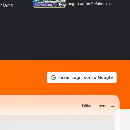
chegou ao fim? Palmeiras
hians
cresce no...
TERRABOLISTAS
Palmeiras atropela! Final expõe falhas graves
do Corinthians
TERRABOLISTAS
Palmeiras vai reformular?
Abel precisa de reforços
para 2026
TERRABOLISTAS
Neymar salvou o Santos! A
atuação mais decisiva desde
o retorno?
TERRABOLISTAS
Flamengo conquista nono
Campeonato Brasileiro
Editar interesses →
TERRABOLISTAS
Alemanha passa fácil?
Equador e Costa do Marfim
brigam pela vaga!
TERRABOLISTAS