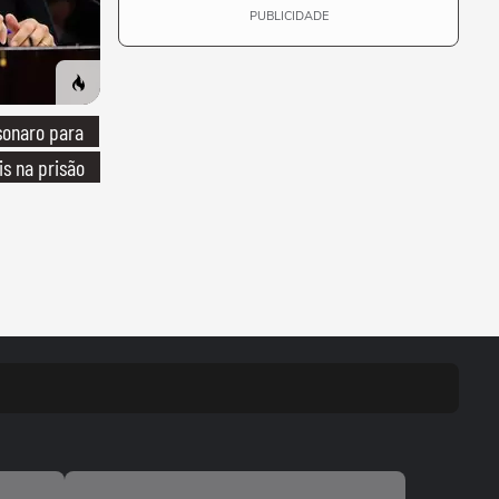
PUBLICIDADE
sonaro para
is na prisão