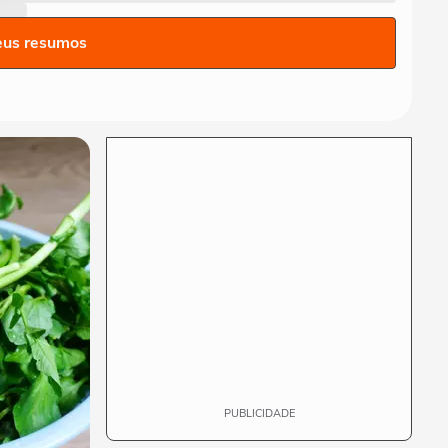
Repescagem mortal na
Copa: Itália corre risco real
eus resumos
de ficar fora!
TERRABOLISTAS
Brasil vai chegar forte em
2026? Ancelotti ainda busca
o time ideal
TERRABOLISTAS
Neymar deve ir à Copa?
Discussão quente sobre
físico e função no...
TERRABOLISTAS
Seleção perdeu identidade?
Debate sobre Ancelotti e
treinadores...
PUBLICIDADE