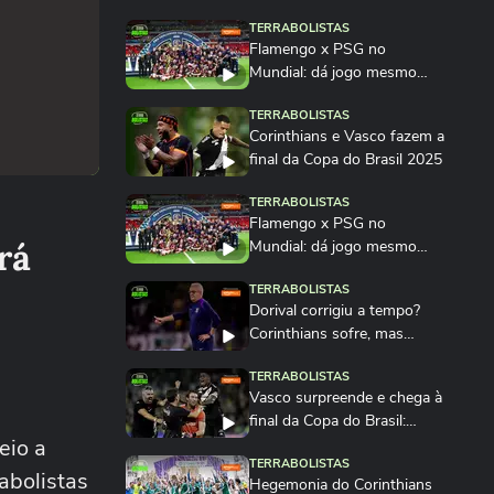
TERRABOLISTAS
Flamengo x PSG no
Mundial: dá jogo mesmo
com desgaste físico?...
TERRABOLISTAS
Corinthians e Vasco fazem a
final da Copa do Brasil 2025
TERRABOLISTAS
Flamengo x PSG no
rá
Mundial: dá jogo mesmo
com desgaste físico?
TERRABOLISTAS
Dorival corrigiu a tempo?
Corinthians sofre, mas
muda o jogo...
TERRABOLISTAS
Vasco surpreende e chega à
final da Copa do Brasil:
eio a
ninguém esperava?
TERRABOLISTAS
abolistas
Hegemonia do Corinthians