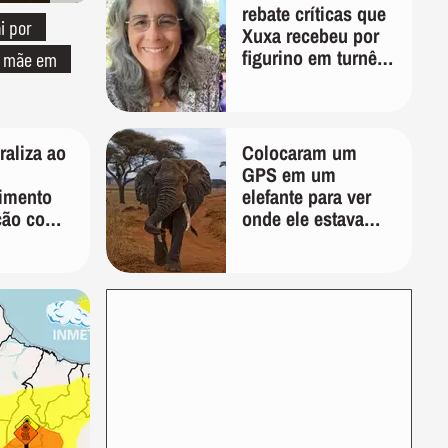
rebate críticas que
i por
Xuxa recebeu por
figurino em turnê:
a mãe em
'É pura inveja e
preconceito'
aliza ao
Colocaram um
GPS em um
imento
elefante para ver
ção com
onde ele estava
r: 'Que
indo; 2 anos
o'
depois, ele
desenhou um
mapa que
surpreendeu os
cientistas