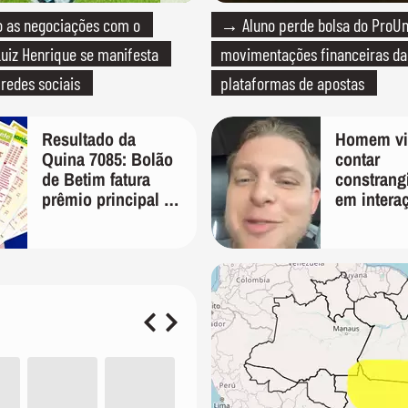
as negociações com o
→ Aluno perde bolsa do ProUn
uiz Henrique se manifesta
movimentações financeiras d
 redes sociais
plataformas de apostas
Resultado da
Homem vir
Quina 7085: Bolão
contar
de Betim fatura
constrang
prêmio principal de
em intera
R$ 10,1 milhões
entregado
humilhaçã