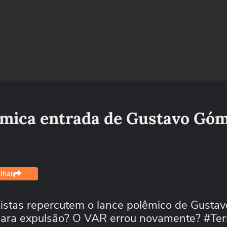
lêmica entrada de Gustavo Gó
lhar
listas repercutem o lance polêmico de Gust
 para expulsão? O VAR errou novamente? #Ter