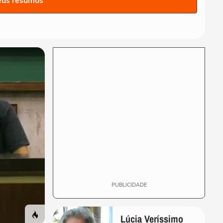
eus resumos
Repescagem mortal na
Copa: Itália corre risco real
de ficar fora!
TERRABOLISTAS
Brasil vai chegar forte em
2026? Ancelotti ainda busca
o time ideal
TERRABOLISTAS
Neymar deve ir à Copa?
Discussão quente sobre
físico e função no...
TERRABOLISTAS
Seleção perdeu identidade?
Debate sobre Ancelotti e
treinadores...
PUBLICIDADE
Lúcia Veríssimo