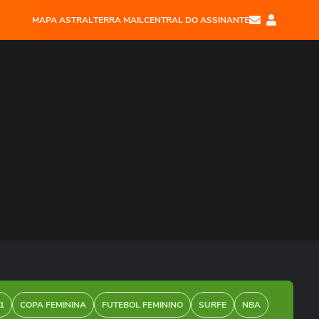
MAPA ASTRAL
TERRA MAIL
CENTRAL DO ASSINANTE
1
COPA FEMININA
FUTEBOL FEMININO
SURFE
NBA