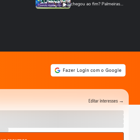
chegou ao fim? Palmeiras
cresce no...
TERRABOLISTAS
Palmeiras atropela! Final expõe falhas graves
do Corinthians
TERRABOLISTAS
Palmeiras vai reformular?
Abel precisa de reforços
para 2026
TERRABOLISTAS
Neymar salvou o Santos! A
atuação mais decisiva desde
o retorno?
TERRABOLISTAS
Flamengo conquista nono
Editar interesses →
Campeonato Brasileiro
TERRABOLISTAS
Alemanha passa fácil?
Equador e Costa do Marfim
brigam pela vaga!
TERRABOLISTAS