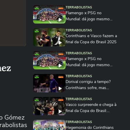
TERRABOLISTAS
Flamengo x PSG no
Mundial: dá jogo mesmo
com desgaste físico?...
TERRABOLISTAS
Corinthians e Vasco fazem a
final da Copa do Brasil 2025
TERRABOLISTAS
Flamengo x PSG no
mez
Mundial: dá jogo mesmo
com desgaste físico?
TERRABOLISTAS
Dorival corrigiu a tempo?
Corinthians sofre, mas
muda o jogo...
TERRABOLISTAS
Vasco surpreende e chega à
final da Copa do Brasil:
avo Gómez
ninguém esperava?
TERRABOLISTAS
rabolistas
Hegemonia do Corinthians