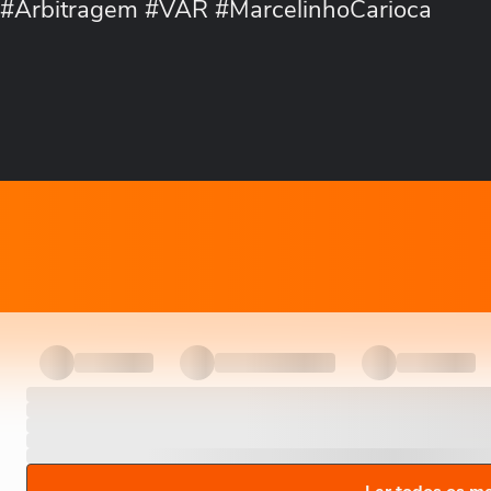
ro #Arbitragem #VAR #MarcelinhoCarioca