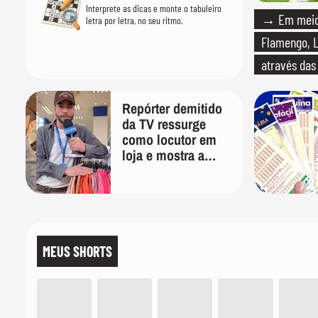
Interprete as dicas e monte o tabuleiro
→ Em meio 
letra por letra, no seu ritmo.
Flamengo, L
através das
Repórter demitido
da TV ressurge
como locutor em
loja e mostra a
importância de ser
versátil
MEUS SHORTS