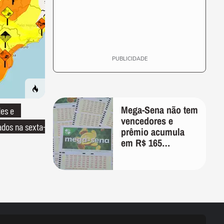
PUBLICIDADE
Mega-Sena não tem
es e
vencedores e
ados na sexta-
prêmio acumula
em R$ 165
milhões; veja as
dezenas