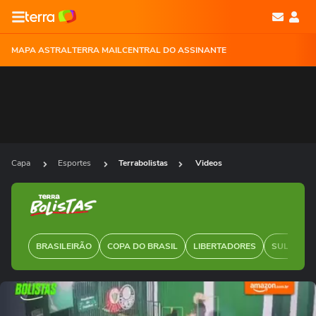
MAPA ASTRAL
TERRA MAIL
CENTRAL DO ASSINANTE
Capa
Esportes
Terrabolistas
Videos
BRASILEIRÃO
COPA DO BRASIL
LIBERTADORES
SUL-AMER
Ops!