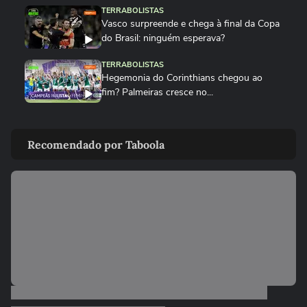
TERRABOLISTAS
Vasco surpreende e chega à final da Copa
do Brasil: ninguém esperava?
TERRABOLISTAS
Hegemonia do Corinthians chegou ao
fim? Palmeiras cresce no...
TERRABOLISTAS
Palmeiras atropela! Final expõe falhas graves do Corinthians
Recomendado por Taboola
TERRABOLISTAS
Palmeiras vai reformular? Abel precisa de
reforços para 2026
TERRABOLISTAS
Neymar salvou o Santos! A atuação mais
decisiva desde o retorno?
TERRABOLISTAS
Flamengo conquista nono Campeonato