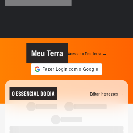
Brasileiro
TERRABOLISTAS
Alemanha passa fácil? Equador e Costa do
Marfim brigam pela vaga!
TERRABOLISTAS
Repescagem mortal na Copa: Itália corre
risco real de ficar fora!
Meu Terra
Acessar o Meu Terra →
TERRABOLISTAS
Brasil vai chegar forte em 2026? Ancelotti
ainda busca o time ideal
TERRABOLISTAS
Neymar deve ir à Copa? Discussão quente
O ESSENCIAL DO DIA
Editar interesses →
sobre físico e função no...
TERRABOLISTAS
Seleção perdeu identidade? Debate sobre
Ancelotti e treinadores...