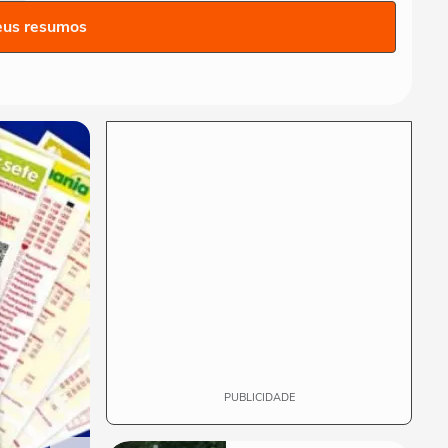
Repescagem mortal na
eus resumos
Copa: Itália corre risco real
de ficar fora!
TERRABOLISTAS
Brasil vai chegar forte em
2026? Ancelotti ainda busca
o time ideal
TERRABOLISTAS
Neymar deve ir à Copa?
Discussão quente sobre
físico e função no...
TERRABOLISTAS
Seleção perdeu identidade?
Debate sobre Ancelotti e
treinadores...
PUBLICIDADE