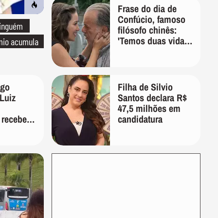
Frase do dia de
Confúcio, famoso
Ninguém
filósofo chinês:
'Temos duas vidas,
êmio acumula
e a segunda
começa quando
compreendemos
que só temos uma'
ago
Filha de Silvio
Luiz
Santos declara R$
47,5 milhões em
 recebeu
candidatura
 ex-