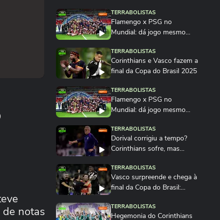
TERRABOLISTAS
Flamengo x PSG no
Mundial: dá jogo mesmo
com desgaste físico?...
TERRABOLISTAS
Corinthians e Vasco fazem a
final da Copa do Brasil 2025
TERRABOLISTAS
Flamengo x PSG no
o
Mundial: dá jogo mesmo
com desgaste físico?
TERRABOLISTAS
Dorival corrigiu a tempo?
Corinthians sofre, mas
muda o jogo...
TERRABOLISTAS
Vasco surpreende e chega à
final da Copa do Brasil:
teve
ninguém esperava?
TERRABOLISTAS
 de notas
Hegemonia do Corinthians