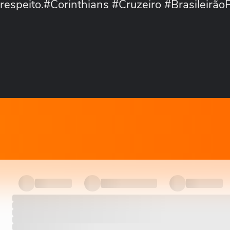
srespeito.#Corinthians #Cruzeiro #Brasileirã