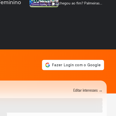
oFeminino
chegou ao fim? Palmeiras
cresce no...
TERRABOLISTAS
Palmeiras atropela! Final expõe falhas graves
do Corinthians
TERRABOLISTAS
Palmeiras vai reformular?
Abel precisa de reforços
para 2026
TERRABOLISTAS
Neymar salvou o Santos! A
atuação mais decisiva desde
o retorno?
TERRABOLISTAS
Flamengo conquista nono
Campeonato Brasileiro
Editar interesses →
TERRABOLISTAS
Alemanha passa fácil?
Equador e Costa do Marfim
brigam pela vaga!
TERRABOLISTAS