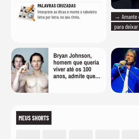
PALAVRAS CRUZADAS
Interprete as dicas e monte o tabuleiro
→ Amante de
letra por letra, no seu ritmo.
para deixar 
Bryan Johnson,
homem que queria
viver até os 100
anos, admite que
"foi longe demais
em busca pela
longevidade"
MEUS SHORTS