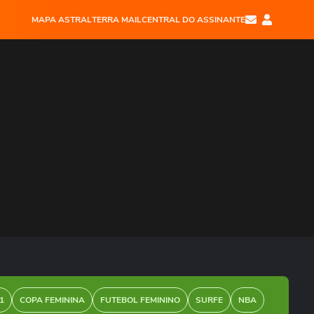
MAPA ASTRAL
TERRA MAIL
CENTRAL DO ASSINANTE
1
COPA FEMININA
FUTEBOL FEMININO
SURFE
NBA