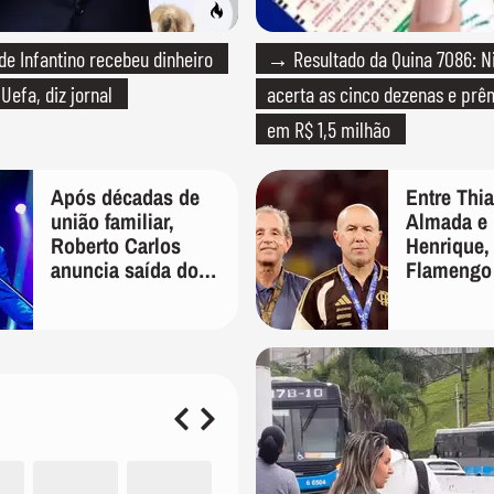
 Infantino recebeu dinheiro
→ Resultado da Quina 7086: 
Uefa, diz jornal
acerta as cinco dezenas e pr
em R$ 1,5 milhão
Após décadas de
Entre Thi
união familiar,
Almada e 
Roberto Carlos
Henrique,
anuncia saída do
Flamengo
filho de Erasmo de
oferta por
sua gestão
Palmeiras