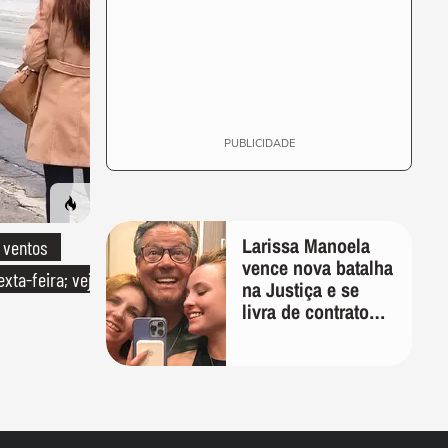
PUBLICIDADE
Larissa Manoela
 ventos
vence nova batalha
exta-feira; veja
na Justiça e se
livra de contrato
vitalício assinado
pelos pais na
infância