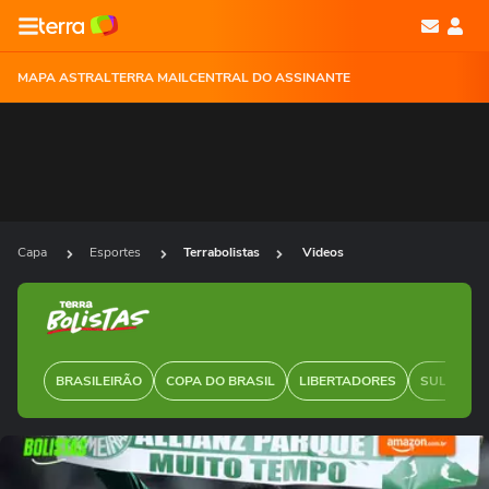
MAPA ASTRAL
TERRA MAIL
CENTRAL DO ASSINANTE
Capa
Esportes
Terrabolistas
Videos
BRASILEIRÃO
COPA DO BRASIL
LIBERTADORES
SUL-AMER
Ops!