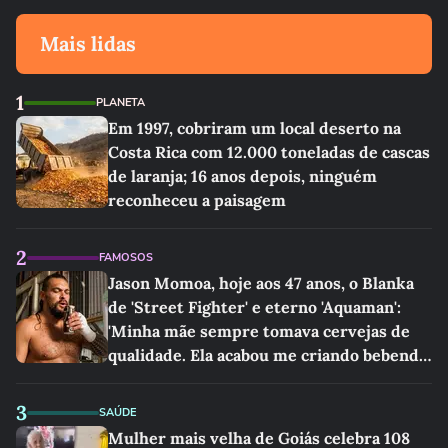
Mais lidas
1
PLANETA
Em 1997, cobriram um local deserto na
Costa Rica com 12.000 toneladas de cascas
de laranja; 16 anos depois, ninguém
reconheceu a paisagem
2
FAMOSOS
Jason Momoa, hoje aos 47 anos, o Blanka
de 'Street Fighter' e eterno 'Aquaman':
'Minha mãe sempre tomava cervejas de
qualidade. Ela acabou me criando bebendo
as melhores'
3
SAÚDE
Mulher mais velha de Goiás celebra 108