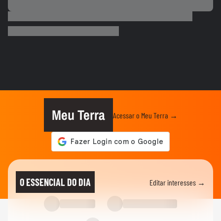
TERRABOLISTAS
Flamengo conquista nono Campeonato
Brasileiro
TERRABOLISTAS
Alemanha passa fácil? Equador e Costa do
Marfim brigam pela vaga!
TERRABOLISTAS
Repescagem mortal na Copa: Itália corre
risco real de ficar fora!
Meu Terra
Acessar o Meu Terra →
TERRABOLISTAS
Brasil vai chegar forte em 2026? Ancelotti
ainda busca o time ideal
TERRABOLISTAS
Neymar deve ir à Copa? Discussão quente
O ESSENCIAL DO DIA
Editar interesses →
sobre físico e função no...
TERRABOLISTAS
Seleção perdeu identidade? Debate sobre