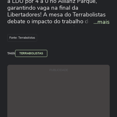
a LDU por 4 a 0 no Allianz Parque,
garantindo vaga na final da
Libertadores! A mesa do Terrabolistas
debate o impacto do trabalho de Abel
...mais
Ferreira, o aspecto psicológico e as
mudanças táticas que fizeram a
Fonte: Terrabolistas
diferença.#Terrabolistas #Palmeiras
#AbelFerreira #Libertadores
TAGS
#ViradaHistórica #Futebol
TERRABOLISTAS
PUBLICIDADE