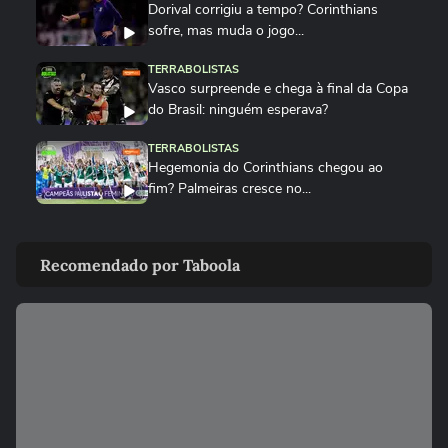
Dorival corrigiu a tempo? Corinthians
sofre, mas muda o jogo...
TERRABOLISTAS
Vasco surpreende e chega à final da Copa
do Brasil: ninguém esperava?
TERRABOLISTAS
Hegemonia do Corinthians chegou ao
fim? Palmeiras cresce no...
TERRABOLISTAS
Palmeiras atropela! Final expõe falhas graves do Corinthians
Recomendado por Taboola
TERRABOLISTAS
Palmeiras vai reformular? Abel precisa de
reforços para 2026
TERRABOLISTAS
Neymar salvou o Santos! A atuação mais
decisiva desde o retorno?