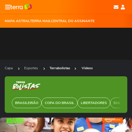
MAPA ASTRAL
TERRA MAIL
CENTRAL DO ASSINANTE
Capa
Esportes
Terrabolistas
Videos
BRASILEIRÃO
COPA DO BRASIL
LIBERTADORES
SUL-AMER
Ops!