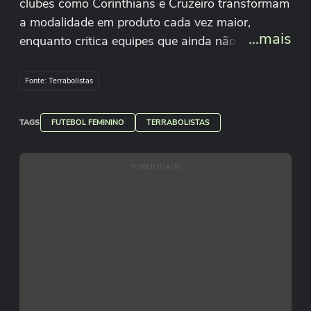
clubes como Corinthians e Cruzeiro transformam
a modalidade em produto cada vez maior,
...mais
enquanto critica equipes que ainda não investem.
Um alerta sobre o futuro e o tamanho do futebol
feminino. #FutebolFeminino #Cruzeiro
Fonte: Terrabolistas
#Corinthians #Terrabolistas
TAGS
FUTEBOL FEMININO
TERRABOLISTAS
PUBLICIDADE