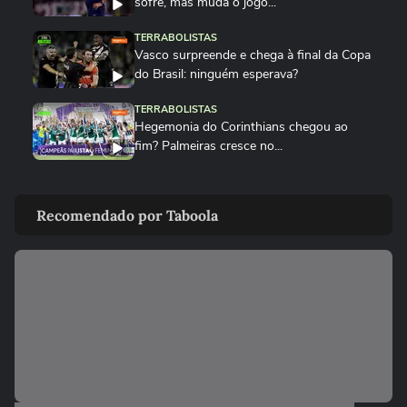
sofre, mas muda o jogo...
TERRABOLISTAS
Vasco surpreende e chega à final da Copa
do Brasil: ninguém esperava?
TERRABOLISTAS
Hegemonia do Corinthians chegou ao
fim? Palmeiras cresce no...
TERRABOLISTAS
Palmeiras atropela! Final expõe falhas graves do Corinthians
Recomendado por Taboola
TERRABOLISTAS
Palmeiras vai reformular? Abel precisa de
reforços para 2026
TERRABOLISTAS
Neymar salvou o Santos! A atuação mais
decisiva desde o retorno?
TERRABOLISTAS