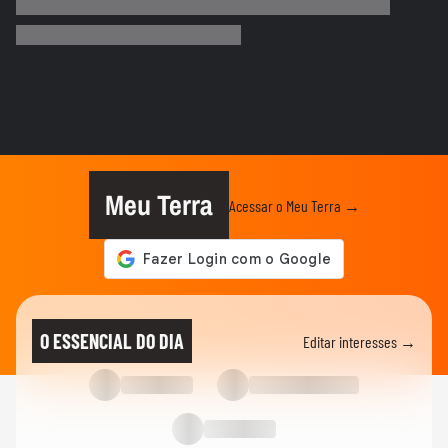
Flamengo conquista nono Campeonato
Brasileiro
TERRABOLISTAS
Alemanha passa fácil? Equador e Costa do
Marfim brigam pela vaga!
TERRABOLISTAS
Repescagem mortal na Copa: Itália corre
risco real de ficar fora!
Meu Terra
Acessar o Meu Terra →
TERRABOLISTAS
Brasil vai chegar forte em 2026? Ancelotti
ainda busca o time ideal
TERRABOLISTAS
Neymar deve ir à Copa? Discussão quente
O ESSENCIAL DO DIA
Editar interesses →
sobre físico e função no...
TERRABOLISTAS
Seleção perdeu identidade? Debate sobre
Ancelotti e treinadores...