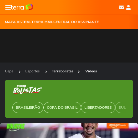
MAPA ASTRAL
TERRA MAIL
CENTRAL DO ASSINANTE
Capa
Esportes
Terrabolistas
Videos
BRASILEIRÃO
COPA DO BRASIL
LIBERTADORES
SUL-AMER
Ops!