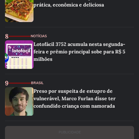
prática, econômica e deliciosa
8
NOTÍCIAS
Lotofácil 3752 acumula nesta segunda-
feira e prêmio principal sobe para R$ 5
milhões
9
BRASIL
Preso por suspeita de estupro de
vulnerável, Marco Furlan disse ter
confundido criança com namorada
PUBLICIDADE