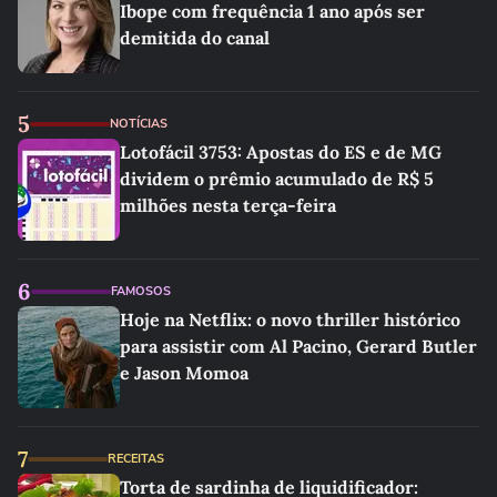
Ibope com frequência 1 ano após ser
demitida do canal
5
NOTÍCIAS
Lotofácil 3753: Apostas do ES e de MG
dividem o prêmio acumulado de R$ 5
milhões nesta terça-feira
6
FAMOSOS
Hoje na Netflix: o novo thriller histórico
para assistir com Al Pacino, Gerard Butler
e Jason Momoa
7
RECEITAS
Torta de sardinha de liquidificador: