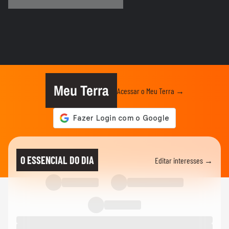
Brasileiro
TERRABOLISTAS
Alemanha passa fácil? Equador e Costa do
Marfim brigam pela vaga!
TERRABOLISTAS
Repescagem mortal na Copa: Itália corre
risco real de ficar fora!
Meu Terra
Acessar o Meu Terra →
TERRABOLISTAS
Brasil vai chegar forte em 2026? Ancelotti
ainda busca o time ideal
TERRABOLISTAS
Neymar deve ir à Copa? Discussão quente
O ESSENCIAL DO DIA
Editar interesses →
sobre físico e função no...
TERRABOLISTAS
Seleção perdeu identidade? Debate sobre
Ancelotti e treinadores...