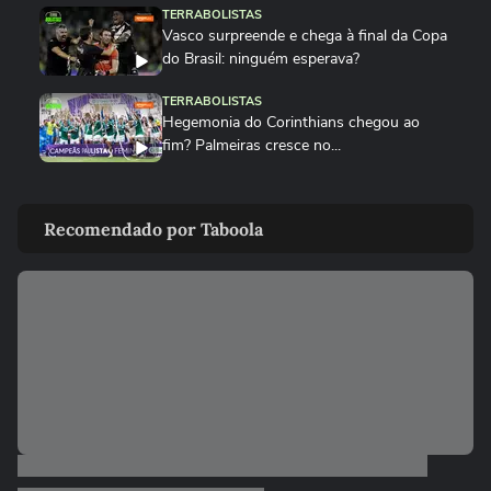
TERRABOLISTAS
Vasco surpreende e chega à final da Copa
do Brasil: ninguém esperava?
TERRABOLISTAS
Hegemonia do Corinthians chegou ao
fim? Palmeiras cresce no...
TERRABOLISTAS
Palmeiras atropela! Final expõe falhas graves do Corinthians
Recomendado por Taboola
TERRABOLISTAS
Palmeiras vai reformular? Abel precisa de
reforços para 2026
TERRABOLISTAS
Neymar salvou o Santos! A atuação mais
decisiva desde o retorno?
TERRABOLISTAS
Flamengo conquista nono Campeonato