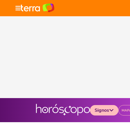
Signos
MAP
Selecione o signo para ver as notícias