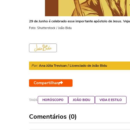
29 de Junho é celebrado esse importante apóstolo de Jesus. Veja
Foto: Shutterstock / João Bidu
Por:
Ana Júlia Trevisan / Licenciado de João Bidu
Compartilhar
TAGS
HORÓSCOPO
JOÃO BIDU
VIDA E ESTILO
Comentários (0)