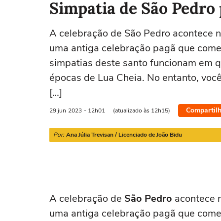
Simpatia de São Pedro
A celebração de São Pedro acontece ne
Áries
Touro
Gêmeos
Câncer
uma antiga celebração pagã que com
21/03 a 20/04
21/04 a 20/05
21/05 a 20/06
21/06 a 21/07
simpatias deste santo funcionam em q
épocas de Lua Cheia. No entanto, você
[…]
Compartilh
29 jun
2023
- 12h01
(atualizado às 12h15)
Por:
Ana Júlia Trevisan / Licenciado de João Bidu
A celebração de
São Pedro
acontece n
uma antiga celebração pagã que com