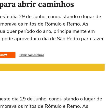
 para abrir caminhos
ste dia 29 de Junho, conquistando o lugar de
Leão
Virgem
Libra
Escorpião
emorava os mitos de Rômulo e Remo. As
22/07 a 22/08
23/08 a 22/09
23/09 a 22/10
23/10 a 21/11
2
ualquer período do ano, principalmente em
 pode aproveitar o dia de São Pedro para fazer
ar
Exibir comentários
este dia 29 de Junho, conquistando o lugar de
emorava os mitos de Rômulo e Remo. As