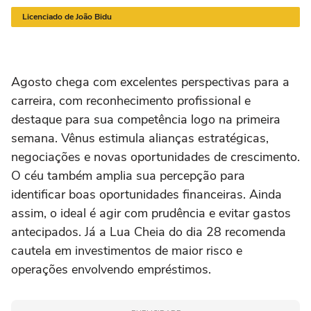
21/03 a 20/04
21/04 a 20/05
21/05 a 20/06
21/06 a 21/07
2
Licenciado de João Bidu
Agosto chega com excelentes perspectivas para a
carreira, com reconhecimento profissional e
destaque para sua competência logo na primeira
semana. Vênus estimula alianças estratégicas,
negociações e novas oportunidades de crescimento.
O céu também amplia sua percepção para
identificar boas oportunidades financeiras. Ainda
assim, o ideal é agir com prudência e evitar gastos
antecipados. Já a Lua Cheia do dia 28 recomenda
cautela em investimentos de maior risco e
operações envolvendo empréstimos.