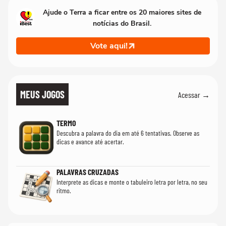
Ajude o Terra a ficar entre os 20 maiores sites de
notícias do Brasil.
Vote aqui!
MEUS JOGOS
Acessar →
TERMO
Descubra a palavra do dia em até 6 tentativas. Observe as
dicas e avance até acertar.
PALAVRAS CRUZADAS
Interprete as dicas e monte o tabuleiro letra por letra, no seu
ritmo.