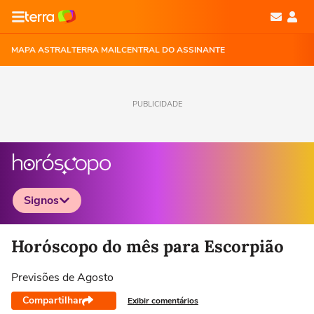
MAPA ASTRAL
TERRA MAIL
CENTRAL DO ASSINANTE
PUBLICIDADE
Signos
Selecione o signo para ver as notícias
Horóscopo do mês para Escorpião
Previsões de Agosto
Compartilhar
Áries
Touro
Gêmeos
Câncer
Exibir comentários