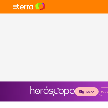
Signos
MAP
Selecione o signo para ver as notícias