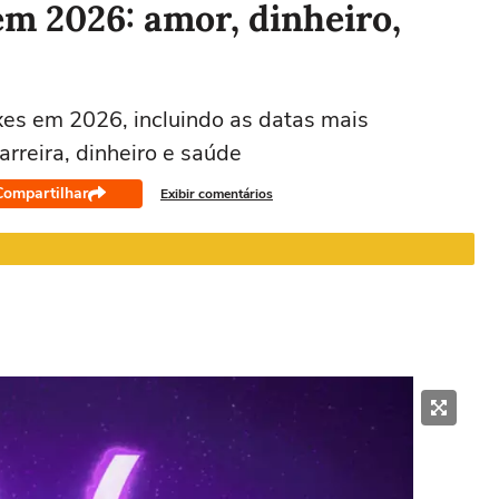
em 2026: amor, dinheiro,
Leão
Virgem
Libra
Escorpião
xes em 2026, incluindo as datas mais
22/07 a 22/08
23/08 a 22/09
23/09 a 22/10
23/10 a 21/11
2
rreira, dinheiro e saúde
Compartilhar
Exibir comentários