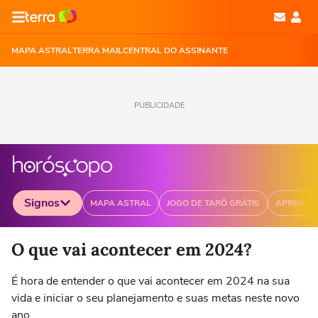
MAPA ASTRAL
TERRA MAIL
CENTRAL DO ASSINANTE
PUBLICIDADE
Signos
MAPA ASTRAL
JOGO DE TARÔ GRÁTIS
APRENDA
Selecione o signo para ver as notícias
O que vai acontecer em 2024?
É hora de entender o que vai acontecer em 2024 na sua
vida e iniciar o seu planejamento e suas metas neste novo
Áries
Touro
Gêmeos
Câncer
ano