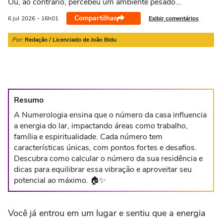
Ou, ao contrário, percebeu um ambiente pesado...
21/03 a 20/04
21/04 a 20/05
21/05 a 20/06
21/06 a 21/07
2
Compartilhar
Exibir comentários
6 jul
2026
- 16h01
Por:
Redação / Licenciado de João Bidu
Resumo
A Numerologia ensina que o número da casa influencia
a energia do lar, impactando áreas como trabalho,
família e espiritualidade. Cada número tem
características únicas, com pontos fortes e desafios.
Descubra como calcular o número da sua residência e
dicas para equilibrar essa vibração e aproveitar seu
potencial ao máximo. 🏠✨
Você já entrou em um lugar e sentiu que a energia