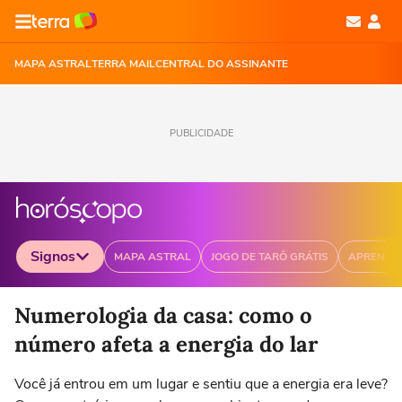
MAPA ASTRAL
TERRA MAIL
CENTRAL DO ASSINANTE
PUBLICIDADE
Signos
MAPA ASTRAL
JOGO DE TARÔ GRÁTIS
APRENDA
Selecione o signo para ver as notícias
Numerologia da casa: como o
número afeta a energia do lar
Você já entrou em um lugar e sentiu que a energia era leve?
Áries
Touro
Gêmeos
Câncer