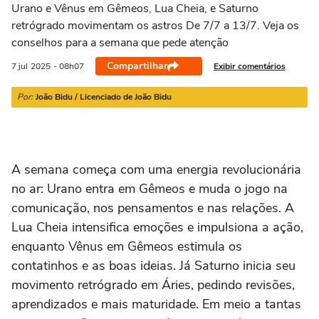
21/03 a 20/04
21/04 a 20/05
21/05 a 20/06
21/06 a 21/07
2
Urano e Vênus em Gêmeos, Lua Cheia, e Saturno
retrógrado movimentam os astros De 7/7 a 13/7. Veja os
conselhos para a semana que pede atenção
Compartilhar
Exibir comentários
7 jul
2025
- 08h07
Por:
João Bidu / Licenciado de João Bidu
A semana começa com uma energia revolucionária
no ar: Urano entra em Gêmeos e muda o jogo na
comunicação, nos pensamentos e nas relações. A
Lua Cheia intensifica emoções e impulsiona a ação,
enquanto Vênus em Gêmeos estimula os
contatinhos e as boas ideias. Já Saturno inicia seu
movimento retrógrado em Áries, pedindo revisões,
aprendizados e mais maturidade. Em meio a tantas