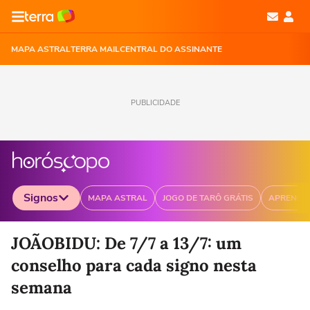
MAPA ASTRAL
TERRA MAIL
CENTRAL DO ASSINANTE
PUBLICIDADE
Signos
MAPA ASTRAL
JOGO DE TARÔ GRÁTIS
APRENDA
Selecione o signo para ver as notícias
JOÃOBIDU: De 7/7 a 13/7: um
conselho para cada signo nesta
semana
Áries
Touro
Gêmeos
Câncer