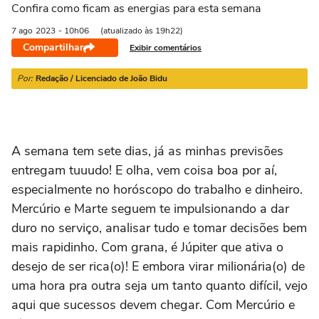
21/03 a 20/04
21/04 a 20/05
21/05 a 20/06
21/06 a 21/07
2
Confira como ficam as energias para esta semana
7 ago
2023
- 10h06
(atualizado às 19h22)
Compartilhar
Exibir comentários
Por:
Redação / Licenciado de João Bidu
A semana tem sete dias, já as minhas previsões
entregam tuuudo! E olha, vem coisa boa por aí,
especialmente no horóscopo do trabalho e dinheiro.
Mercúrio e Marte seguem te impulsionando a dar
duro no serviço, analisar tudo e tomar decisões bem
mais rapidinho. Com grana, é Júpiter que ativa o
desejo de ser rica(o)! E embora virar milionária(o) de
uma hora pra outra seja um tanto quanto difícil, vejo
aqui que sucessos devem chegar. Com Mercúrio e