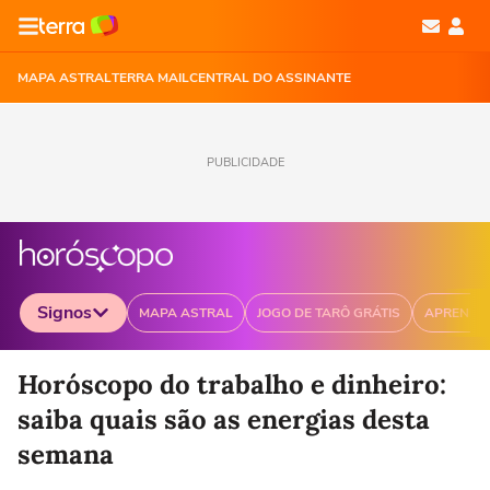
MAPA ASTRAL
TERRA MAIL
CENTRAL DO ASSINANTE
PUBLICIDADE
Signos
MAPA ASTRAL
JOGO DE TARÔ GRÁTIS
APRENDA
Selecione o signo para ver as notícias
Horóscopo do trabalho e dinheiro:
saiba quais são as energias desta
semana
Áries
Touro
Gêmeos
Câncer