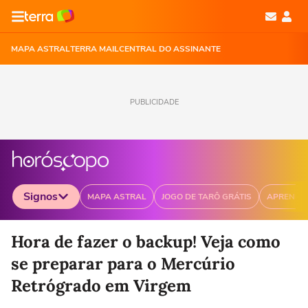
MAPA ASTRAL
TERRA MAIL
CENTRAL DO ASSINANTE
PUBLICIDADE
Signos
MAPA ASTRAL
JOGO DE TARÔ GRÁTIS
APRENDA
Selecione o signo para ver as notícias
Hora de fazer o backup! Veja como
se preparar para o Mercúrio
Retrógrado em Virgem
Áries
Touro
Gêmeos
Câncer