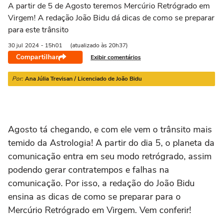
21/03 a 20/04
21/04 a 20/05
21/05 a 20/06
21/06 a 21/07
2
A partir de 5 de Agosto teremos Mercúrio Retrógrado em
Virgem! A redação João Bidu dá dicas de como se preparar
para este trânsito
30 jul
2024
- 15h01
(atualizado às 20h37)
Compartilhar
Exibir comentários
Por:
Ana Júlia Trevisan / Licenciado de João Bidu
Agosto tá chegando, e com ele vem o trânsito mais
temido da Astrologia! A partir do dia 5, o planeta da
comunicação entra em seu modo retrógrado, assim
podendo gerar contratempos e falhas na
comunicação. Por isso, a redação do João Bidu
ensina as dicas de como se preparar para o
Mercúrio Retrógrado em Virgem. Vem conferir!