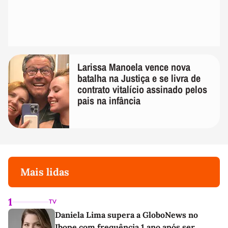
Larissa Manoela vence nova
batalha na Justiça e se livra de
contrato vitalício assinado pelos
pais na infância
Mais lidas
1
TV
Daniela Lima supera a GloboNews no
Ibope com frequência 1 ano após ser